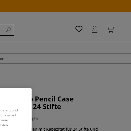
er
Roll'n Zip Pencil Case
hen, für 24 Stifte
nsparenz und
Cookies auf
0 Bewertungen
unsere
in den
GO Stiftemäppchen mit Kapazität für 24 Stifte und