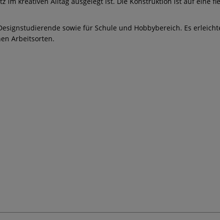
im kreativen Alltag ausgelegt ist. Die Konstruktion ist auf eine fl
n, Designstudierende sowie für Schule und Hobbybereich. Es erleic
hen Arbeitsorten.