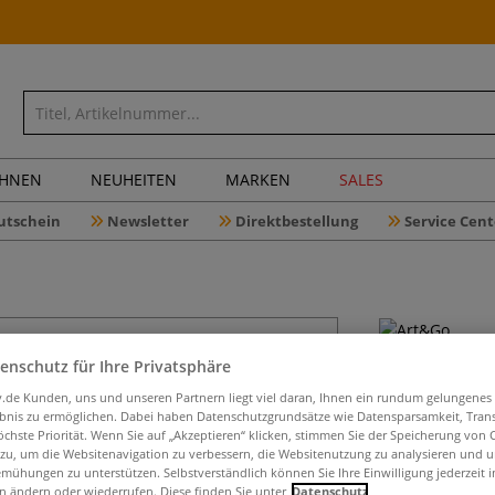
CHNEN
NEUHEITEN
MARKEN
SALES
utschein
Newsletter
Direktbestellung
Service Cent
ART & GO 
enschutz für Ihre Privatsphäre
Rollmäppc
iv.de Kunden, uns und unseren Partnern liegt viel daran, Ihnen ein rundum gelungenes
ebnis zu ermöglichen. Dabei haben Datenschutzgrundsätze wie Datensparsamkeit, Tra
öchste Priorität. Wenn Sie auf „Akzeptieren“ klicken, stimmen Sie der Speicherung von 
 zu, um die Websitenavigation zu verbessern, die Websitenutzung zu analysieren und 
mühungen zu unterstützen. Selbstverständlich können Sie Ihre Einwilligung jederzeit 
Rollbares ART & 
n ändern oder wiederrufen. Diese finden Sie unter
Datenschutz