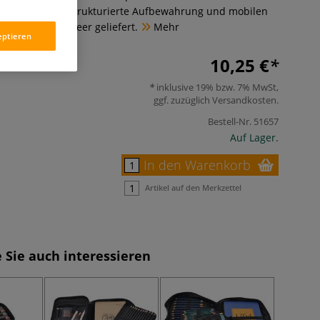
usführung. Für strukturierte Aufbewahrung und mobilen
chenmaterial. Leer geliefert.
Mehr
eptieren
10,25 €
inklusive 19% bzw. 7% MwSt,
ggf. zuzüglich
Versandkosten
.
Bestell-Nr.
51657
Auf Lager.
In den Warenkorb
Artikel auf den Merkzettel
 Sie auch interessieren