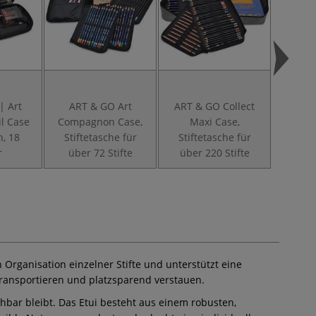
| Art
ART & GO Art
ART & GO Collect
Claire
il Case
Compagnon Case,
Maxi Case,
BAG
, 18
Stiftetasche für
Stiftetasche für
r
über 72 Stifte
über 220 Stifte
en Organisation einzelner Stifte und unterstützt eine
transportieren und platzsparend verstauen.
chbar bleibt. Das Etui besteht aus einem robusten,