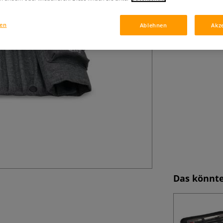
robuster Textila
Transport von Zei
gen
Ablehnen
Akz
Das könnte