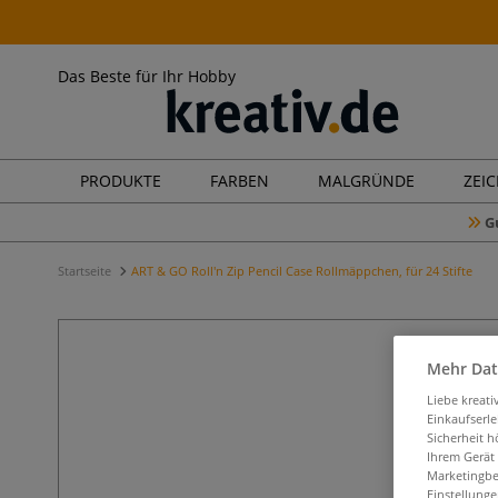
Das Beste für Ihr Hobby
PRODUKTE
FARBEN
MALGRÜNDE
ZEI
G
Startseite
ART & GO Roll'n Zip Pencil Case Rollmäppchen, für 24 Stifte
Mehr Dat
Liebe kreat
Einkaufserl
Sicherheit h
Ihrem Gerät
Marketingbe
Einstellunge