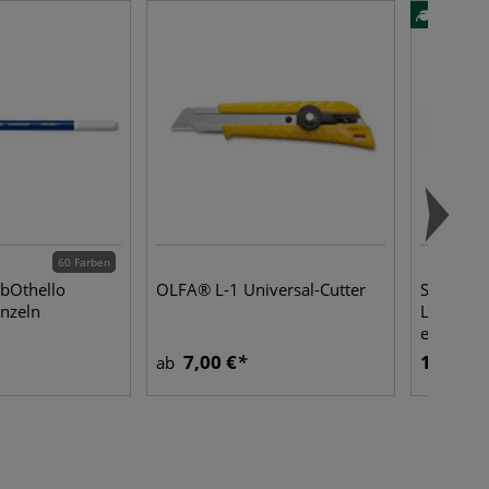
60 Farben
bOthello
OLFA® L-1 Universal-Cutter
STAEDTL
inzeln
Lumograp
einzeln
7,00 €
1,25 €
ab