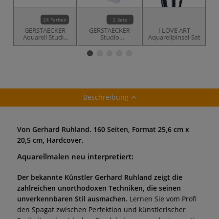
24 Farben
2 Sets
GERSTAECKER
GERSTAECKER
I LOVE ART
G
Aquarell Studio
Studio
Aquarellpinsel-Set
Aquarellfarbe
Aquarellkasten
Beschreibung
Von Gerhard Ruhland. 160 Seiten, Format 25,6 cm x
20,5 cm, Hardcover.
Aquarellmalen neu interpretiert:
Der bekannte Künstler Gerhard Ruhland zeigt die
zahlreichen unorthodoxen Techniken, die seinen
unverkennbaren Stil ausmachen.
Lernen Sie vom Profi
den Spagat zwischen Perfektion und künstlerischer