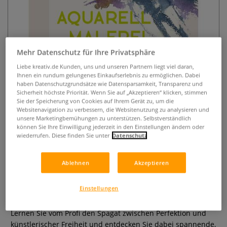
Mehr Datenschutz für Ihre Privatsphäre
Liebe kreativ.de Kunden, uns und unseren Partnern liegt viel daran,
Ihnen ein rundum gelungenes Einkaufserlebnis zu ermöglichen. Dabei
haben Datenschutzgrundsätze wie Datensparsamkeit, Transparenz und
Sicherheit höchste Priorität. Wenn Sie auf „Akzeptieren“ klicken, stimmen
Abenteuer Aquarellmalerei –
Sie der Speicherung von Cookies auf Ihrem Gerät zu, um die
Zwischen Freiheit und Perfektion:
Websitenavigation zu verbessern, die Websitenutzung zu analysieren und
unsere Marketingbemühungen zu unterstützen. Selbstverständlich
Locker malen mit Gerhard
können Sie Ihre Einwilligung jederzeit in den Einstellungen ändern oder
wiederrufen. Diese finden Sie unter
Datenschutz
Ruhland
0 Bewertungen
Ablehnen
Akzeptieren
Aquarellmalen neu interpretiert: Der bekannte Künstler
Einstellungen
Gerhard Ruhland zeigt die zahlreichen unorthodoxen
Techniken, die seinen unverkennbaren Stil ausmachen.
Lernen Sie vom Profi den Spagat zwischen Perfektion und
künstlerischer Freiheit und entdecken Sie dabei spannende,