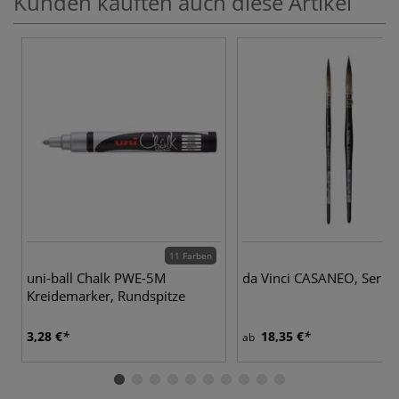
Kunden kauften auch diese Artikel
11 Farben
2 
uni-ball Chalk PWE-5M
da Vinci CASANEO, Serie
Kreidemarker, Rundspitze
3,28 €
18,35 €
ab