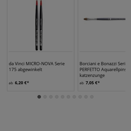
4 
da Vinci MICRO-NOVA Serie
Borciani e Bonazzi Serie 
175 abgewinkelt
PERFETTO Aquarellpinsel
katzenzunge
6,20 €
7,05 €
ab
ab