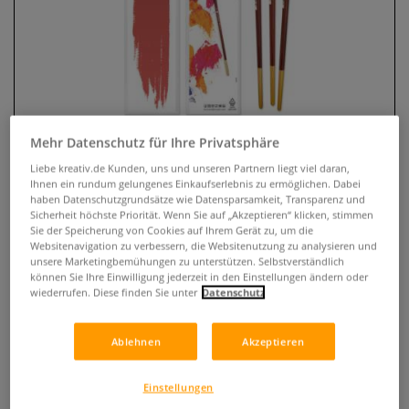
Mehr Datenschutz für Ihre Privatsphäre
Liebe kreativ.de Kunden, uns und unseren Partnern liegt viel daran,
Ihnen ein rundum gelungenes Einkaufserlebnis zu ermöglichen. Dabei
haben Datenschutzgrundsätze wie Datensparsamkeit, Transparenz und
Borciani e Bonazzi ART KIT
Sicherheit höchste Priorität. Wenn Sie auf „Akzeptieren“ klicken, stimmen
PASSION 3er Set
Sie der Speicherung von Cookies auf Ihrem Gerät zu, um die
Websitenavigation zu verbessern, die Websitenutzung zu analysieren und
unsere Marketingbemühungen zu unterstützen. Selbstverständlich
0 Bewertungen
können Sie Ihre Einwilligung jederzeit in den Einstellungen ändern oder
wiederrufen. Diese finden Sie unter
Datenschutz
Die ART KIT PASSION Serie von Borciani e Bonazzi im 3er Set
bietet eine vielseitige Grundausstattung für
Ablehnen
Akzeptieren
unterschiedliche kreative Anwendungen – von feiner
Miniaturmalerei bis hin zu großflächigen Acryl- und
Öltechniken.
Mehr
Einstellungen