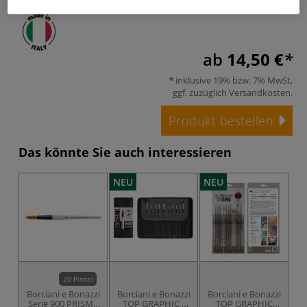
ab
14,50 €
inklusive 19% bzw. 7% MwSt,
ggf. zuzüglich
Versandkosten
.
Produkt bestellen
Das könnte Sie auch interessieren
NEU
NEU
20 Pinsel
Borciani e Bonazzi
Borciani e Bonazzi
Borciani e Bonazzi
Bo
Serie 900 PRISMA
TOP GRAPHIC -
TOP GRAPHIC