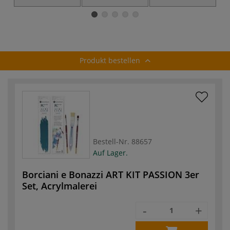
Aquarellpinsel,
10er-Pinselset
PRECISO Pinselset
rund
Produkt bestellen
Bestell-Nr.
88657
Auf Lager.
Borciani e Bonazzi ART KIT PASSION 3er
Set, Acrylmalerei
-
+