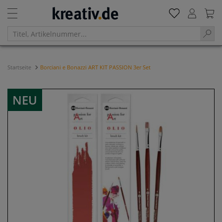
Startseite
Borciani e Bonazzi ART KIT PASSION 3er Set
NEU