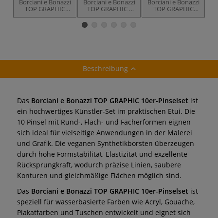
Borciani e Bonazzi
Borciani e Bonazzi
Borciani e Bonazzi
Bo
TOP GRAPHIC
TOP GRAPHIC -
TOP GRAPHIC
Künstlerpinsel,
10er-Pinselset
PRECISO Pinselset
4er-Set
Beschreibung
Das
Borciani e Bonazzi TOP GRAPHIC 10er-Pinselset
ist
ein hochwertiges Künstler-Set im praktischen Etui. Die
10 Pinsel mit Rund-, Flach- und Fächerformen eignen
sich ideal für vielseitige Anwendungen in der Malerei
und Grafik. Die veganen Synthetikborsten überzeugen
durch hohe Formstabilität, Elastizität und exzellente
Rücksprungkraft, wodurch präzise Linien, saubere
Konturen und gleichmäßige Flächen möglich sind.
Das
Borciani e Bonazzi TOP GRAPHIC 10er-Pinselset
ist
speziell für wasserbasierte Farben wie Acryl, Gouache,
Plakatfarben und Tuschen entwickelt und eignet sich