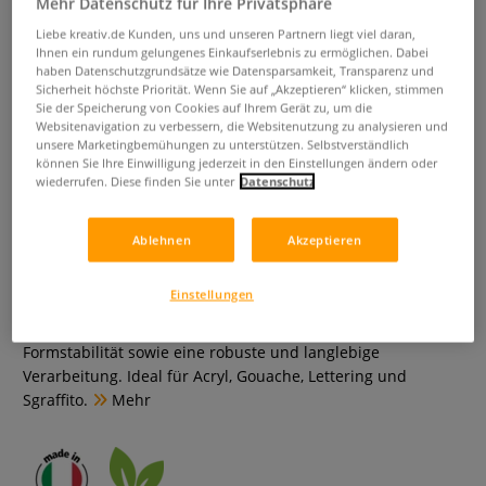
Mehr Datenschutz für Ihre Privatsphäre
Liebe kreativ.de Kunden, uns und unseren Partnern liegt viel daran,
Ihnen ein rundum gelungenes Einkaufserlebnis zu ermöglichen. Dabei
haben Datenschutzgrundsätze wie Datensparsamkeit, Transparenz und
Sicherheit höchste Priorität. Wenn Sie auf „Akzeptieren“ klicken, stimmen
Sie der Speicherung von Cookies auf Ihrem Gerät zu, um die
Websitenavigation zu verbessern, die Websitenutzung zu analysieren und
unsere Marketingbemühungen zu unterstützen. Selbstverständlich
können Sie Ihre Einwilligung jederzeit in den Einstellungen ändern oder
wiederrufen. Diese finden Sie unter
Datenschutz
Borciani e Bonazzi TOP GRAPHIC -
10er-Pinselset
Ablehnen
Akzeptieren
0 Bewertungen
Einstellungen
Borciani e Bonazzi TOP GRAPHIC Pinselset mit 10 veganen
Synthetikpinseln im Etui. Überzeugt durch hohe
Formstabilität sowie eine robuste und langlebige
Verarbeitung. Ideal für Acryl, Gouache, Lettering und
Sgraffito.
Mehr