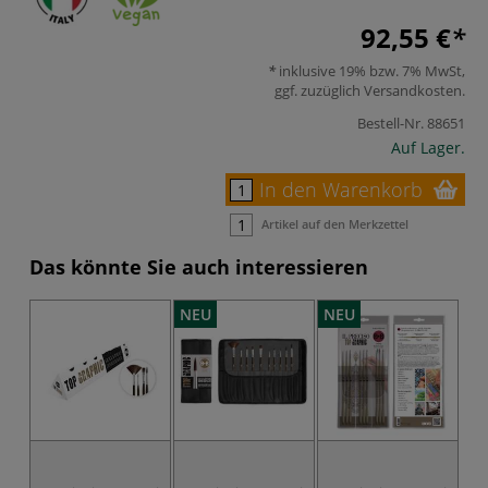
92,55 €
inklusive 19% bzw. 7% MwSt,
ggf. zuzüglich
Versandkosten
.
Bestell-Nr.
88651
Auf Lager.
In den Warenkorb
Artikel auf den Merkzettel
Das könnte Sie auch interessieren
NEU
NEU
N