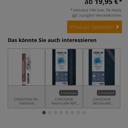
ab
19,95 €
inklusive 19% bzw. 7% MwSt,
ggf. zuzüglich
Versandkosten
.
Produkt bestellen
Das könnte Sie auch interessieren
4 Varianten
2 Varianten
CANSON® Mi-
CANSON®
CANSON®
C
Teintes®
Montval® ART
Montval®
Pastellpapier
BOOK,
Leporello ART
S
Lesezeichenformat,
Hardcover-
BOOK,
30 Blatt, 160 g/qm
Aquarellbuch, 300
Hardcover-
g/qm
Aquarellbuch, 300
g/qm