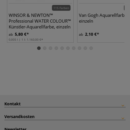
115 Farben
72 
WINSOR & NEWTON™
Van Gogh Aquarellfarben
Professional WATER COLOUR™
einzeln
Künstler-Aquarellfarbe, einzeln
5,80 €
2,10 €
ab
ab
0,005 l | 1 l:
1.160,00 €
Kontakt
Versandkosten
Newsletter