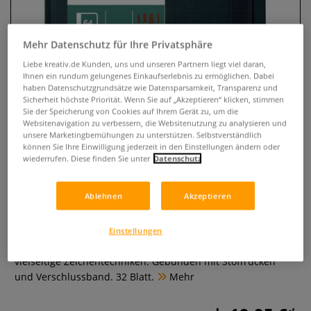
Mehr Datenschutz für Ihre Privatsphäre
Liebe kreativ.de Kunden, uns und unseren Partnern liegt viel daran,
Ihnen ein rundum gelungenes Einkaufserlebnis zu ermöglichen. Dabei
haben Datenschutzgrundsätze wie Datensparsamkeit, Transparenz und
Sicherheit höchste Priorität. Wenn Sie auf „Akzeptieren“ klicken, stimmen
Sie der Speicherung von Cookies auf Ihrem Gerät zu, um die
Websitenavigation zu verbessern, die Websitenutzung zu analysieren und
unsere Marketingbemühungen zu unterstützen. Selbstverständlich
können Sie Ihre Einwilligung jederzeit in den Einstellungen ändern oder
CANSON® „C” à grain® ART
wiederrufen. Diese finden Sie unter
Datenschutz
BOOK, Skizzenbuch, 224 g/qm
Ablehnen
Akzeptieren
0 Bewertungen
CANSON® „C” à grain® ART BOOK Skizzenbuch mit 224
Einstellungen
g/qm natürlichem Zeichenpapier und feiner Körnung für
vielseitige Zeichentechniken. Gebunden mit Stoffrücken
und Verschlussband. 32 Blatt.
Mehr