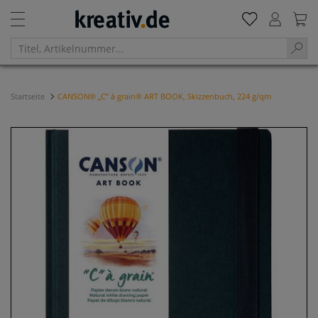
Startseite
CANSON® „C” à grain® ART BOOK, Skizzenbuch, 224 g/qm