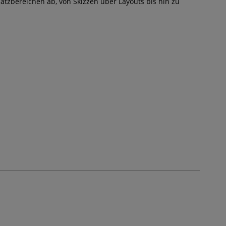
atzbereichen ab, von Skizzen über Layouts bis hin zu