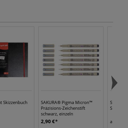
ut Skizzenbuch
SAKURA® Pigma Micron™
SAKURA®
Präzisions-Zeichenstift
Skizzenb
schwarz, einzeln
2,90 €
4,30
ab