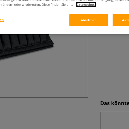
Professionelles M
n ändern oder wiederrufen. Diese finden Sie unter
Datenschutz
Alkoholbasierte 
Geliefert im pra
Einsatz.
Mehr
gen
Ablehnen
Akz
Das könnte