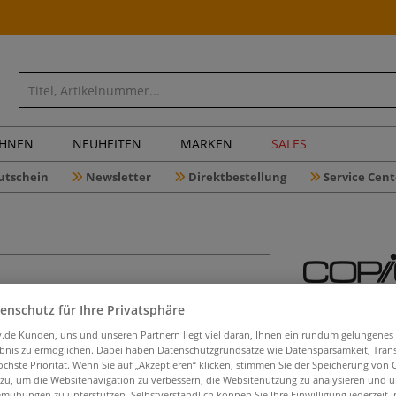
CHNEN
NEUHEITEN
MARKEN
SALES
utschein
Newsletter
Direktbestellung
Service Cent
COPIC® cl
enschutz für Ihre Privatsphäre
Farben im
iv.de Kunden, uns und unseren Partnern liegt viel daran, Ihnen ein rundum gelungenes
ebnis zu ermöglichen. Dabei haben Datenschutzgrundsätze wie Datensparsamkeit, Tra
öchste Priorität. Wenn Sie auf „Akzeptieren“ klicken, stimmen Sie der Speicherung von 
 zu, um die Websitenavigation zu verbessern, die Websitenutzung zu analysieren und 
mühungen zu unterstützen. Selbstverständlich können Sie Ihre Einwilligung jederzeit 