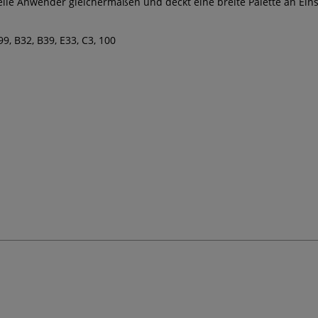
elle Anwender gleichermaßen und deckt eine breite Palette an Eins
9, B32, B39, E33, C3, 100