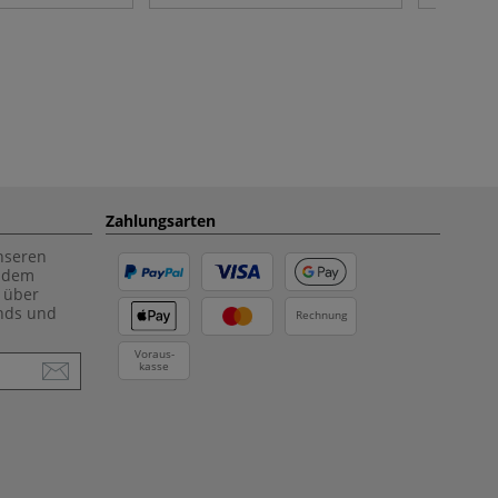
Zahlungsarten
unseren
f dem
 über
ends und
Rechnung
Voraus-
kasse