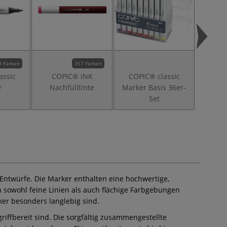
3 Farben
357 Farben
assic
COPIC® INK
COPIC® classic
COPIC
r
Nachfülltinte
Marker Basis 36er-
Set
 Entwürfe. Die Marker enthalten eine hochwertige,
h sowohl feine Linien als auch flächige Farbgebungen
er besonders langlebig sind.
iffbereit sind. Die sorgfältig zusammengestellte