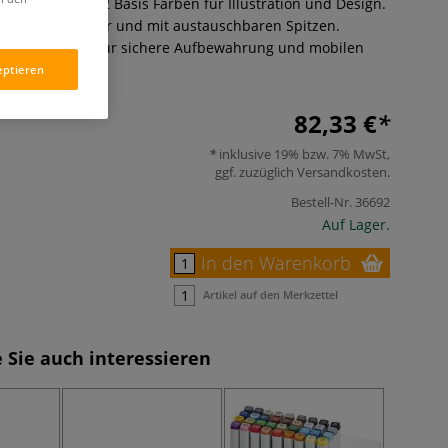
arker-Set mit 12 Basis Farben für Illustration und Design.
Tinte, nachfüllbar und mit austauschbaren Spitzen.
ktischen Wallet für sichere Aufbewahrung und mobilen
eptieren
82,33 €
inklusive 19% bzw. 7% MwSt,
ggf. zuzüglich
Versandkosten
.
Bestell-Nr.
36692
Auf Lager.
In den Warenkorb
Artikel auf den Merkzettel
 Sie auch interessieren