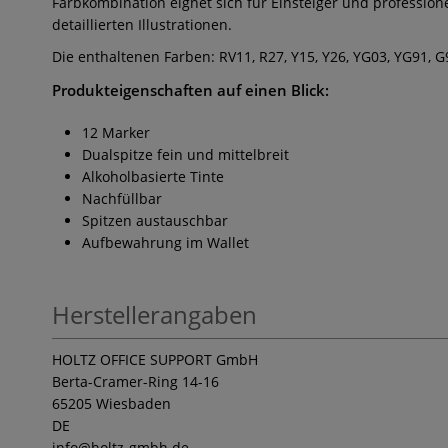
Farbkombination eignet sich für Einsteiger und profession
detaillierten Illustrationen.
Die enthaltenen Farben: RV11, R27, Y15, Y26, YG03, YG91, G9
Produkteigenschaften auf einen Blick:
12 Marker
Dualspitze fein und mittelbreit
Alkoholbasierte Tinte
Nachfüllbar
Spitzen austauschbar
Aufbewahrung im Wallet
Herstellerangaben
HOLTZ OFFICE SUPPORT GmbH
Berta-Cramer-Ring 14-16
65205 Wiesbaden
DE
info
@holtz-gmbh.de