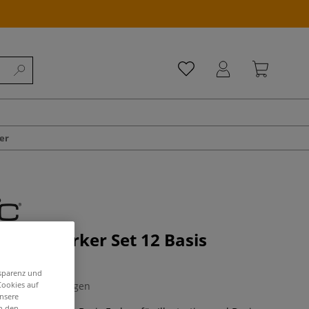
er
assic Marker Set 12 Basis
 Wallet
nsparenz und
Cookies auf
0 Bewertungen
unsere
in den