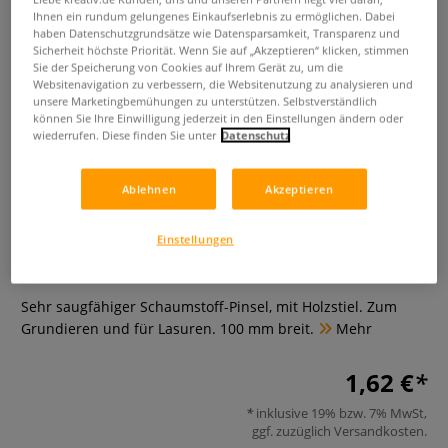
Ihnen ein rundum gelungenes Einkaufserlebnis zu ermöglichen. Dabei
haben Datenschutzgrundsätze wie Datensparsamkeit, Transparenz und
Sicherheit höchste Priorität. Wenn Sie auf „Akzeptieren“ klicken, stimmen
Sie der Speicherung von Cookies auf Ihrem Gerät zu, um die
Websitenavigation zu verbessern, die Websitenutzung zu analysieren und
unsere Marketingbemühungen zu unterstützen. Selbstverständlich
können Sie Ihre Einwilligung jederzeit in den Einstellungen ändern oder
wiederrufen. Diese finden Sie unter
Datenschutz
Ablehnen
Akzeptieren
Cléopâtre Schaumstoff-Pinsel
Einstellungen
0 Bewertungen
Sehr saugfähiger Schaumstoff-Pinsel, mit Holzstiel. Zum
Grundieren und für Lasuren. 100 mm breit.
Mehr
1,62 €
inklusive 19% bzw. 7% MwSt,
ggf. zuzüglich
Versandkosten
.