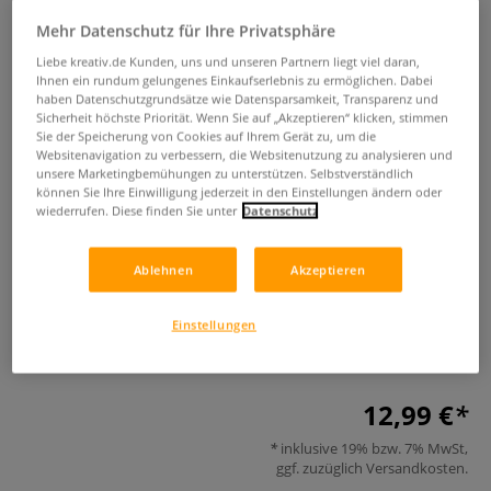
Mehr Datenschutz für Ihre Privatsphäre
Liebe kreativ.de Kunden, uns und unseren Partnern liegt viel daran,
Ihnen ein rundum gelungenes Einkaufserlebnis zu ermöglichen. Dabei
haben Datenschutzgrundsätze wie Datensparsamkeit, Transparenz und
Sicherheit höchste Priorität. Wenn Sie auf „Akzeptieren“ klicken, stimmen
Sie der Speicherung von Cookies auf Ihrem Gerät zu, um die
Websitenavigation zu verbessern, die Websitenutzung zu analysieren und
unsere Marketingbemühungen zu unterstützen. Selbstverständlich
Colorful World Weltreise - Kleine
können Sie Ihre Einwilligung jederzeit in den Einstellungen ändern oder
wiederrufen. Diese finden Sie unter
Datenschutz
Auszeit in Wien
0 Bewertungen
Ablehnen
Akzeptieren
Madalinas Ausmalmotive fangen den Charme der
Einstellungen
Weltmetropole ein und laden zum kreativen Entspannen
ein.
Mehr
12,99 €
inklusive 19% bzw. 7% MwSt,
ggf. zuzüglich
Versandkosten
.