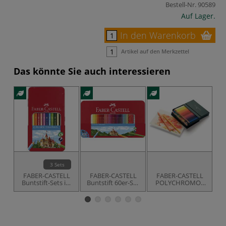
Bestell-Nr.
90589
Auf Lager.
In den Warenkorb
Artikel auf den Merkzettel
Das könnte Sie auch interessieren
3 Sets
FABER-CASTELL
FABER-CASTELL
FABER-CASTELL
Buntstift-Sets im
Buntstift 60er-Set
POLYCHROMOS
P
Metalletui
im Metalletui
Künstlerfarbstifte-
Atelierbox