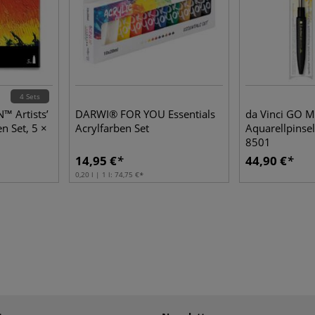
4 Sets
 Artists’
DARWI® FOR YOU Essentials
da Vinci GO 
n Set, 5 ×
Acrylfarben Set
Aquarellpinsel,
8501
14,95 €
44,90 €
0,20 l | 1 l:
74,75 €