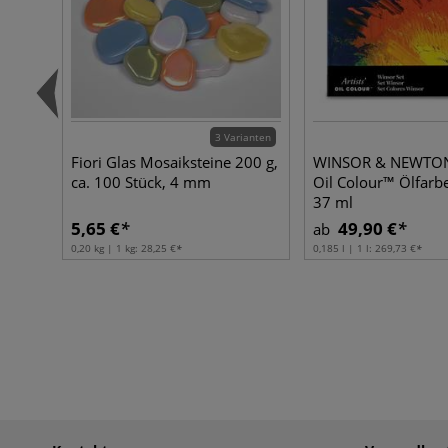
3 Varianten
Fiori Glas Mosaiksteine 200 g,
WINSOR & NEWTON™
ca. 100 Stück, 4 mm
Oil Colour™ Ölfarbe
37 ml
5,65 €
49,90 €
ab
0,20 kg | 1 kg:
28,25 €
0,185 l | 1 l:
269,73 €