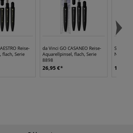
MAESTRO Reise-
da Vinci GO CASANEO Reise-
SCHMINCK
 flach, Serie
Aquarellpinsel, flach, Serie
Neonfar
8898
26,95 €
13,95 €