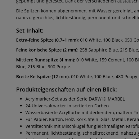
gepumpt und getestet. Dank der verschiedenen austauschb
Die Spitzen können abgenommen, mit Wasser gereinigt, an 
nahezu geruchlos, lichtbeständig, permanent und schnellt
Set-Inhalt:
Extra-feine Spitze (0,7–1 mm):
010 White, 100 Black, 050 Go
Feine konische Spitze (2 mm):
258 Sapphire Blue, 215 Blue
Mittlere Rundspitze (4 mm):
010 White, 159 Cement, 100 B
Blue, 215 Blue, 900 Purple.
Breite Keilspitze (12 mm):
010 White, 100 Black, 480 Poppy
Produkteigenschaften auf einen Blick:
Acrylmarker-Set aus der Serie DARWI® MARBEL
24 Universalmarker in sortierten Farben
Wasserbasierte Acrylfarbe mit deckendem, mattem Fi
Für Papier, Karton, Holz, Kork, Stein, Glas, Metall, Kera
Ventiltechnik mit Mischkugel für gleichmäßigen Farbfl
Permanent, lichtbeständig, schnelltrocknend, nahezu 