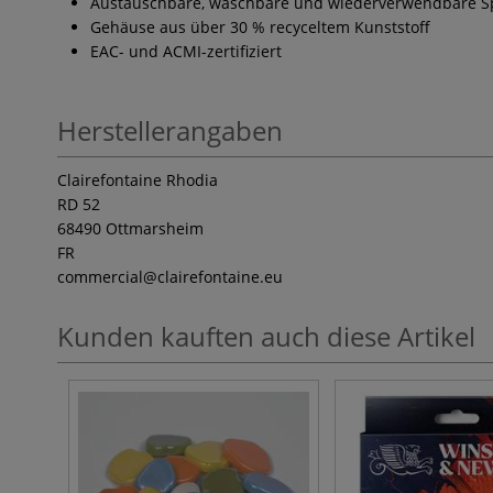
Austauschbare, waschbare und wiederverwendbare S
Gehäuse aus über 30 % recyceltem Kunststoff
EAC- und ACMI-zertifiziert
Herstellerangaben
Clairefontaine Rhodia
RD 52
68490 Ottmarsheim
FR
commercial
@clairefontaine.eu
Kunden kauften auch diese Artikel