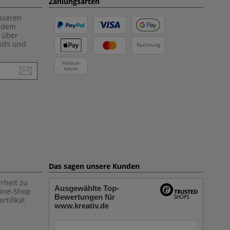
Zahlungsarten
unseren
f dem
 über
ends und
Rechnung
Voraus-
kasse
Das sagen unsere Kunden
rheit zu
Ausgewählte Top-
line-Shop
Bewertungen für
rtifikat
www.kreativ.de