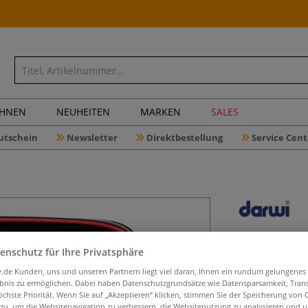
CHNEN
NEUHEITEN
MARKEN
SALES
utschein
Newsletter
Direktbestellung
Service Cent
DARWI® M
enschutz für Ihre Privatsphäre
Set
iv.de Kunden, uns und unseren Partnern liegt viel daran, Ihnen ein rundum gelungenes
ebnis zu ermöglichen. Dabei haben Datenschutzgrundsätze wie Datensparsamkeit, Tra
öchste Priorität. Wenn Sie auf „Akzeptieren“ klicken, stimmen Sie der Speicherung von 
 zu, um die Websitenavigation zu verbessern, die Websitenutzung zu analysieren und 