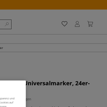
er
ARBEL Universalmarker, 24er-
nsparenz und
0 Bewertungen
Cookies auf
unsere