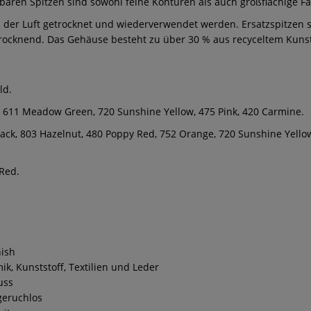
aren Spitzen sind sowohl feine Konturen als auch großflächige Fa
der Luft getrocknet und wiederverwendet werden. Ersatzspitzen sin
rocknend. Das Gehäuse besteht zu über 30 % aus recyceltem Kunst
ld.
, 611 Meadow Green, 720 Sunshine Yellow, 475 Pink, 420 Carmine.
lack, 803 Hazelnut, 480 Poppy Red, 752 Orange, 720 Sunshine Yell
 Red.
nish
mik, Kunststoff, Textilien und Leder
uss
geruchlos