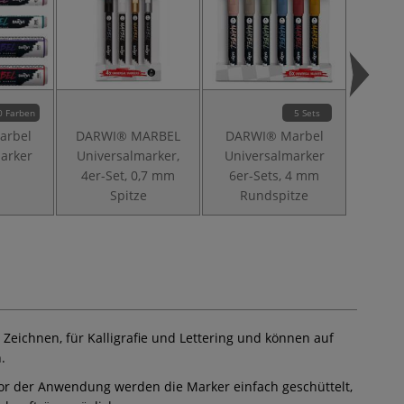
0 Farben
5 Sets
arbel
DARWI® MARBEL
DARWI® Marbel
DARW
arker
Universalmarker,
Universalmarker
Unive
4er-Set, 0,7 mm
6er-Sets, 4 mm
8er-
Spitze
Rundspitze
 Zeichnen, für Kalligrafie und Lettering und können auf
.
 Vor der Anwendung werden die Marker einfach geschüttelt,