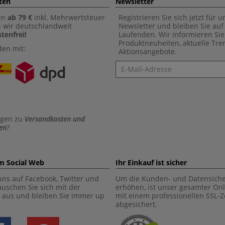
ten
Newsletter
en
ab 79 €
inkl. Mehrwertsteuer
Registrieren Sie sich jetzt für 
n wir deutschlandweit
Newsletter und bleiben Sie au
tenfrei!
Laufenden. Wir informieren Sie
Produktneuheiten, aktuelle Tr
den mit:
Aktionsangebote.
Newsletter
agen zu
Versandkosten und
en
?
im Social Web
Ihr Einkauf ist sicher
uns auf Facebook, Twitter und
Um die Kunden- und Datensiche
tauschen Sie sich mit der
erhöhen, ist unser gesamter On
aus und bleiben Sie immer up
mit einem professionellen SSL-Ze
abgesichert.