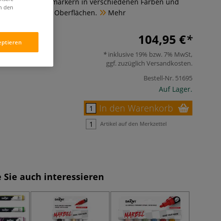
Set mit 24 Acrylmarkern in verschiedenen Farben und
in den
t für nahezu alle Oberflächen.
Mehr
104,95 €
eptieren
inklusive 19% bzw. 7% MwSt,
ggf. zuzüglich
Versandkosten
.
Bestell-Nr.
51695
Auf Lager.
In den Warenkorb
Artikel auf den Merkzettel
 Sie auch interessieren