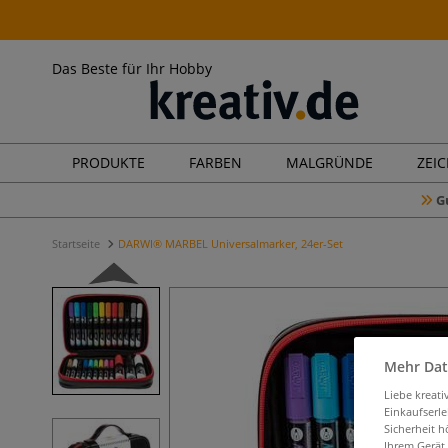
Das Beste für Ihr Hobby
PRODUKTE
FARBEN
MALGRÜNDE
ZEI
G
Startseite
DARWI® MARBEL Universalmarker, 24er-Set
Mehr Dat
Liebe kreat
Einkaufserl
Sicherheit h
Ihrem Gerät