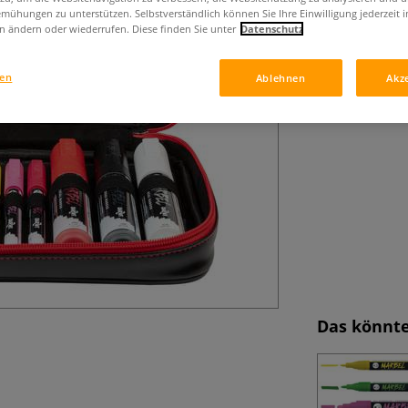
Universalmarker 
mühungen zu unterstützen. Selbstverständlich können Sie Ihre Einwilligung jederzeit 
Spitzen, geeigne
n ändern oder wiederrufen. Diese finden Sie unter
Datenschutz
gen
Ablehnen
Akz
Das könnte