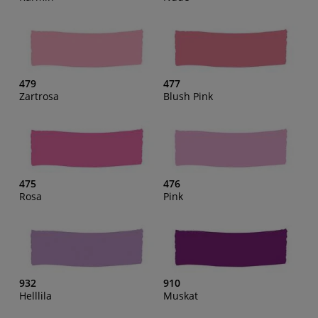
479
477
Zartrosa
Blush Pink
475
476
Rosa
Pink
932
910
Helllila
Muskat