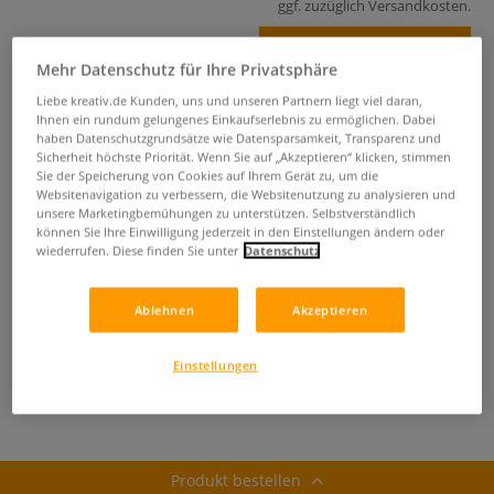
ggf. zuzüglich
Versandkosten
.
Produkt bestellen
Mehr Datenschutz für Ihre Privatsphäre
Das könnte Sie auch interessieren
Liebe kreativ.de Kunden, uns und unseren Partnern liegt viel daran,
Ihnen ein rundum gelungenes Einkaufserlebnis zu ermöglichen. Dabei
haben Datenschutzgrundsätze wie Datensparsamkeit, Transparenz und
Sicherheit höchste Priorität. Wenn Sie auf „Akzeptieren“ klicken, stimmen
Sie der Speicherung von Cookies auf Ihrem Gerät zu, um die
Websitenavigation zu verbessern, die Websitenutzung zu analysieren und
unsere Marketingbemühungen zu unterstützen. Selbstverständlich
können Sie Ihre Einwilligung jederzeit in den Einstellungen ändern oder
wiederrufen. Diese finden Sie unter
Datenschutz
5 Sets
50 Farben
72 Farben
Ablehnen
Akzeptieren
DARWI® Marbel
Liquitex® Paint
MOLOTOW™
Universalmarker
Marker -
ONE4ALL
6er-Sets, 4 mm
Acrylmarker,
Pumpmarker
Einstellungen
Rundspitze
einzeln
127HS
Produkt bestellen