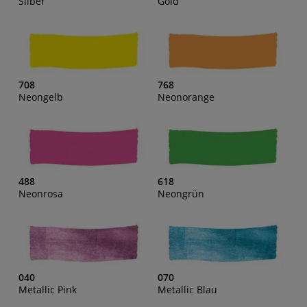
Silber
Gold
708
768
Neongelb
Neonorange
488
618
Neonrosa
Neongrün
040
070
Metallic Pink
Metallic Blau