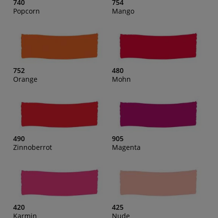
740
754
Popcorn
Mango
752
480
Orange
Mohn
490
905
Zinnoberrot
Magenta
420
425
Karmin
Nude