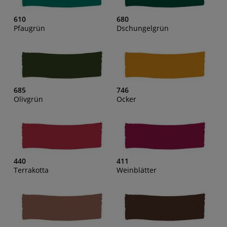
610
680
Pfaugrün
Dschungelgrün
685
746
Olivgrün
Ocker
440
411
Terrakotta
Weinblätter