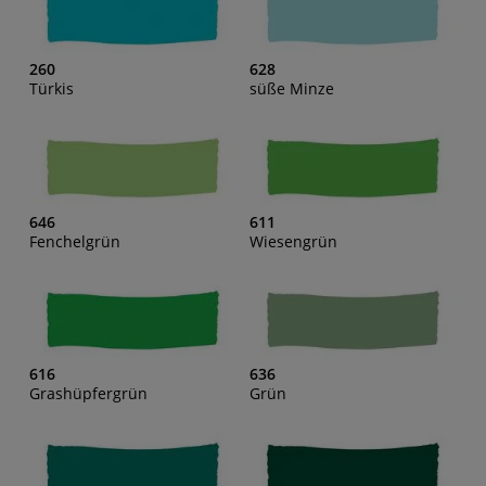
260
628
Türkis
süße Minze
646
611
Fenchelgrün
Wiesengrün
616
636
Grashüpfergrün
Grün