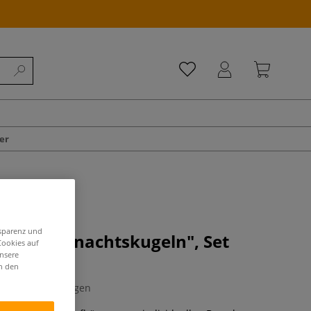
er
nsparenz und
H "Weihnachtskugeln", Set
Cookies auf
ln
unsere
in den
0 Bewertungen