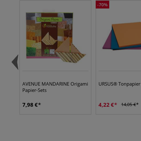
-70%
AVENUE MANDARINE Origami
URSUS® Tonpapier
Papier-Sets
7,98 €
4,22 €
14,05 €