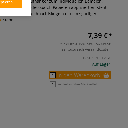
htskugeln mit Aufhänger zum individuellen Bemalen,
eptieren
talten. Mit den décopatch-Papieren appliziert entsteht
ch Pappmaché Weihnachtskugeln ein einzigartiger
Mehr
7,39 €
inklusive 19% bzw. 7% MwSt,
ggf. zuzüglich
Versandkosten
.
Bestell-Nr.
12970
Auf Lager.
In den Warenkorb
Artikel auf den Merkzettel