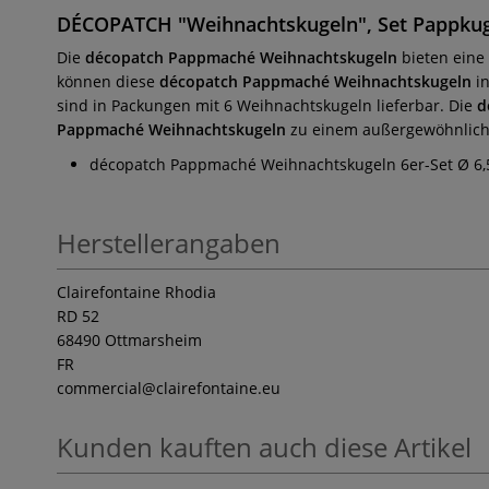
DÉCOPATCH "Weihnachtskugeln", Set Pappkugel
Die
décopatch Pappmaché Weihnachtskugeln
bieten eine 
können diese
décopatch Pappmaché Weihnachtskugeln
in
sind in Packungen mit 6 Weihnachtskugeln lieferbar. Die
d
Pappmaché Weihnachtskugeln
zu einem außergewöhnlich
décopatch Pappmaché Weihnachtskugeln 6er-Set Ø 6,
Herstellerangaben
Clairefontaine Rhodia
RD 52
68490 Ottmarsheim
FR
commercial
@clairefontaine.eu
Kunden kauften auch diese Artikel