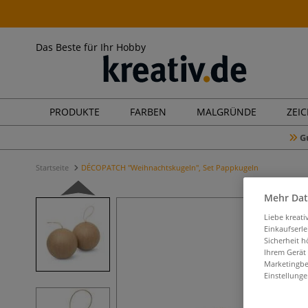
Das Beste für Ihr Hobby
PRODUKTE
FARBEN
MALGRÜNDE
ZEI
G
Startseite
DÉCOPATCH "Weihnachtskugeln", Set Pappkugeln
Mehr Dat
Liebe kreat
Einkaufserl
Sicherheit h
Ihrem Gerät
Marketingbe
Einstellunge