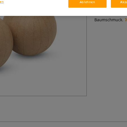
PappArt Weihnac
gen
Ablehnen
Akz
Bekleben und Ges
aus den décopat
Baumschmuck.