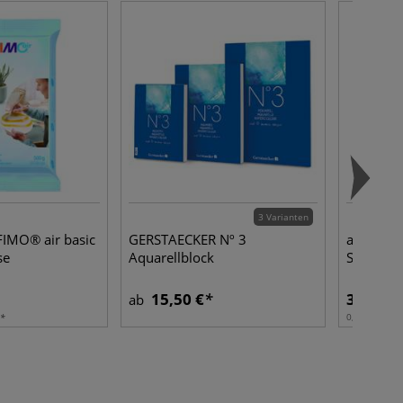
3 Varianten
IMO® air basic
GERSTAECKER Nº 3
artist jun
se
Aquarellblock
Schultem
15,50 €
3,90 €
ab
0,25 l | 1 l:
1