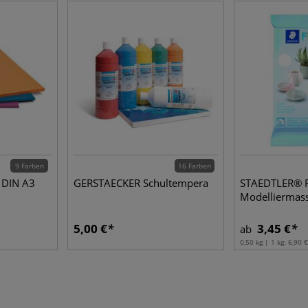
9 Farben
16 Farben
 DIN A3
GERSTAECKER Schultempera
STAEDTLER® F
Modelliermas
5,00 €
3,45 €
ab
0,50 kg | 1 kg:
6,90 €