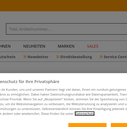
CHNEN
NEUHEITEN
MARKEN
SALES
utschein
Newsletter
Direktbestellung
Service Cent
enschutz für Ihre Privatsphäre
iv.de Kunden, uns und unseren Partnern liegt viel daran, Ihnen ein rundum gelungenes
ebnis zu ermöglichen. Dabei haben Datenschutzgrundsätze wie Datensparsamkeit, Tra
DÉCOPATC
öchste Priorität. Wenn Sie auf „Akzeptieren“ klicken, stimmen Sie der Speicherung von 
Pappkuge
 zu, um die Websitenavigation zu verbessern, die Websitenutzung zu analysieren und 
mühungen zu unterstützen. Selbstverständlich können Sie Ihre Einwilligung jederzeit 
n ändern oder wiederrufen. Diese finden Sie unter
Datenschutz