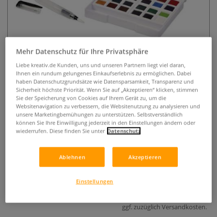
Mehr Datenschutz für Ihre Privatsphäre
Liebe kreativ.de Kunden, uns und unseren Partnern liegt viel daran,
Ihnen ein rundum gelungenes Einkaufserlebnis zu ermöglichen. Dabei
DERWENT INKTENSE Paint Pan Set
haben Datenschutzgrundsätze wie Datensparsamkeit, Transparenz und
Sicherheit höchste Priorität. Wenn Sie auf „Akzeptieren“ klicken, stimmen
24
Sie der Speicherung von Cookies auf Ihrem Gerät zu, um die
Websitenavigation zu verbessern, die Websitenutzung zu analysieren und
unsere Marketingbemühungen zu unterstützen. Selbstverständlich
0 Bewertungen
können Sie Ihre Einwilligung jederzeit in den Einstellungen ändern oder
wiederrufen. Diese finden Sie unter
Datenschutz
Aquarellfarbenset mit 24 intensiven Farben. Dauerhaft
wasserfest nach dem Trocknen. Kompaktes Set für kreative
Projekte, inklusive Wasserpinsel.
Mehr
Ablehnen
Akzeptieren
44,05 €
Einstellungen
inklusive 19% bzw. 7% MwSt,
ggf. zuzüglich
Versandkosten
.