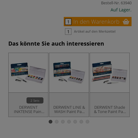
Bestell-Nr.
63940
Auf Lager.
In den Warenkorb
Artikel auf den Merkzettel
Das könnte Sie auch interessieren
2 Sets
DERWENT
DERWENT LINE &
DERWENT Shade
D
INKTENSE Paint
WASH Paint Pan
& Tone Paint Pan
C
Pan Reise-Sets
Set
Set