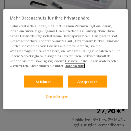
Mehr Datenschutz für Ihre Privatsphäre
Liebe kreativ.de Kunden, uns und unseren Partnern liegt viel daran,
Ihnen ein rundum gelungenes Einkaufserlebnis zu ermöglichen. Dabei
haben Datenschutzgrundsätze wie Datensparsamkeit, Transparenz und
Sicherheit höchste Priorität. Wenn Sie auf „Akzeptieren“ klicken, stimmen
Sie der Speicherung von Cookies auf Ihrem Gerät zu, um die
DERWENT PASTEL SHADES
Websitenavigation zu verbessern, die Websitenutzung zu analysieren und
unsere Marketingbemühungen zu unterstützen. Selbstverständlich
WATERCOLOUR Paint Pan Set
können Sie Ihre Einwilligung jederzeit in den Einstellungen ändern oder
wiederrufen. Diese finden Sie unter
Datenschutz
0 Bewertungen
Aquarellfarbenset mit 12 zarten Pastelltönen. Transparente
Ablehnen
Akzeptieren
bis deckende Farbwiedergabe mit mattem Finish. Ideal für
kreative Outdoor-Projekte.
Mehr
Einstellungen
27,20 €
inklusive 19% bzw. 7% MwSt,
ggf. zuzüglich
Versandkosten
.