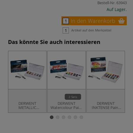
Bestell-Nr.
63943
Auf Lager.
In den Warenkorb
Artikel auf den Merkzettel
Das könnte Sie auch interessieren
2 Sets
DERWENT
DERWENT
DERWENT
D
METALLIC
Watercolour Paint
INKTENSE Paint
&
WATERCOLOUR
Pan Sets
Pan Set 24
Paint Pan Set