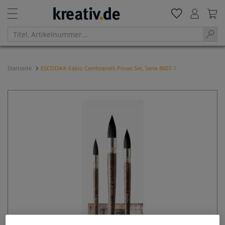
Startseite
ESCODA® Fabio Cembranelli Pinsel Set, Serie 8607-1