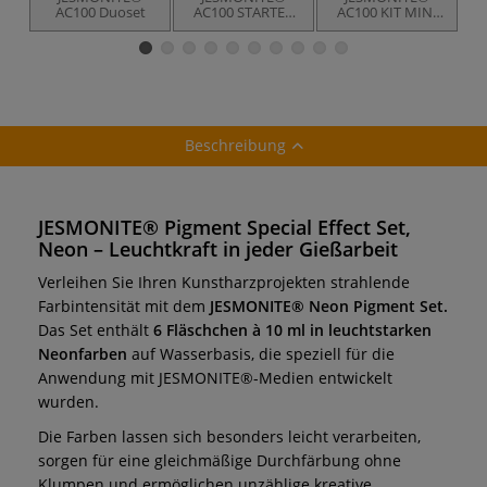
AC100 Duoset
AC100 STARTER
AC100 KIT MINI
KIT, Dekoschale
25,
Weihnachtszwerg
Beschreibung
JESMONITE® Pigment Special Effect Set,
Neon – Leuchtkraft in jeder Gießarbeit
Verleihen Sie Ihren Kunstharzprojekten strahlende
Farbintensität mit dem
JESMONITE® Neon Pigment Set.
Das Set enthält
6 Fläschchen à 10 ml in leuchtstarken
Neonfarben
auf Wasserbasis, die speziell für die
Anwendung mit JESMONITE®-Medien entwickelt
wurden.
Die Farben lassen sich besonders leicht verarbeiten,
sorgen für eine gleichmäßige Durchfärbung ohne
Klumpen und ermöglichen unzählige kreative