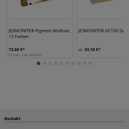
2
JESMONITE® Pigment Multiset,
JESMONITE® AC100 Duos
15 Farben
72,60 €
33,10 €
ab
0,15 kg | 1 kg:
484,00 €
Kontakt