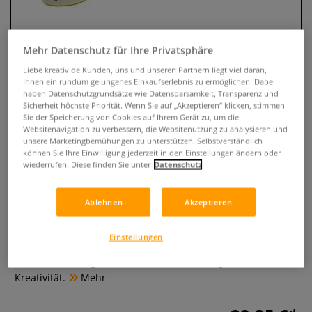
Mehr Datenschutz für Ihre Privatsphäre
Liebe kreativ.de Kunden, uns und unseren Partnern liegt viel daran,
Ihnen ein rundum gelungenes Einkaufserlebnis zu ermöglichen. Dabei
haben Datenschutzgrundsätze wie Datensparsamkeit, Transparenz und
Sicherheit höchste Priorität. Wenn Sie auf „Akzeptieren“ klicken, stimmen
Sie der Speicherung von Cookies auf Ihrem Gerät zu, um die
Websitenavigation zu verbessern, die Websitenutzung zu analysieren und
unsere Marketingbemühungen zu unterstützen. Selbstverständlich
können Sie Ihre Einwilligung jederzeit in den Einstellungen ändern oder
JESMONITE® Pigment Special
wiederrufen. Diese finden Sie unter
Datenschutz
Effect Set, Neon
Ablehnen
Akzeptieren
0 Bewertungen
Strahlkraft für Ihre JESMONITE®-Projekte: Das Neon
Einstellungen
Pigment Set mit 6 x 10 ml intensiven Farben auf
Wasserbasis sorgt für brillante Effekte und grenzenlose
Kreativität.
Mehr