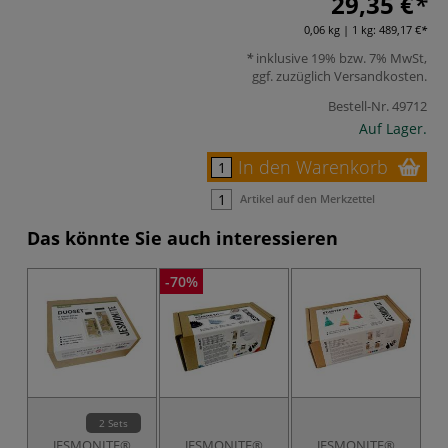
29,35 €
0,06 kg | 1 kg:
489,17 €
inklusive 19% bzw. 7% MwSt,
ggf. zuzüglich
Versandkosten
.
Bestell-Nr.
49712
Auf Lager.
In den Warenkorb
Artikel auf den Merkzettel
Das könnte Sie auch interessieren
-70%
2 Sets
JESMONITE®
JESMONITE®
JESMONITE®