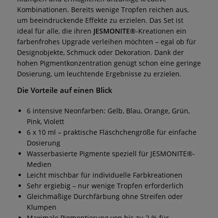
Kombinationen. Bereits wenige Tropfen reichen aus,
um beeindruckende Effekte zu erzielen. Das Set ist
ideal für alle, die ihren
JESMONITE®
-Kreationen ein
farbenfrohes Upgrade verleihen möchten – egal ob für
Designobjekte, Schmuck oder Dekoration. Dank der
hohen Pigmentkonzentration genügt schon eine geringe
Dosierung, um leuchtende Ergebnisse zu erzielen.
Die Vorteile auf einen Blick
6 intensive Neonfarben: Gelb, Blau, Orange, Grün,
Pink, Violett
6 x 10 ml – praktische Fläschchengröße für einfache
Dosierung
Wasserbasierte Pigmente speziell für JESMONITE®-
Medien
Leicht mischbar für individuelle Farbkreationen
Sehr ergiebig – nur wenige Tropfen erforderlich
Gleichmäßige Durchfärbung ohne Streifen oder
Klumpen
Maximale Pigmentierung von bis zu 2 % für