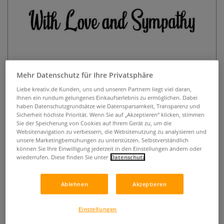
Mehr Datenschutz für Ihre Privatsphäre
Lavinia Stempel, Heartfelt Verses
Liebe kreativ.de Kunden, uns und unseren Partnern liegt viel daran,
Ihnen ein rundum gelungenes Einkaufserlebnis zu ermöglichen. Dabei
haben Datenschutzgrundsätze wie Datensparsamkeit, Transparenz und
0 Bewertungen
Sicherheit höchste Priorität. Wenn Sie auf „Akzeptieren“ klicken, stimmen
Sie der Speicherung von Cookies auf Ihrem Gerät zu, um die
Der transparente Lavinia Stempel ist optimal geeignet, um
Websitenavigation zu verbessern, die Websitenutzung zu analysieren und
mit Hilfe eines Acryl-Stempelblocks zauberhafte Karten,
unsere Marketingbemühungen zu unterstützen. Selbstverständlich
Einladungen, Scrapbooks u.v.m. zu gestalten. Selbsthaftend
können Sie Ihre Einwilligung jederzeit in den Einstellungen ändern oder
wiederrufen. Diese finden Sie unter
Datenschutz
und wiederverwendbar.
Mehr
6,85 €
Ablehnen
Akzeptieren
inklusive 19% bzw. 7% MwSt,
Einstellungen
ggf. zuzüglich
Versandkosten
.