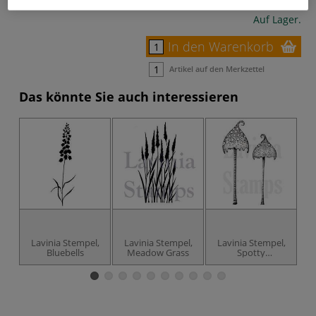
Bestell-Nr.
66368
Auf Lager.
In den Warenkorb
Artikel auf den Merkzettel
Das könnte Sie auch interessieren
Lavinia Stempel,
Lavinia Stempel,
Lavinia Stempel,
L
Bluebells
Meadow Grass
Spotty
Toadstoole