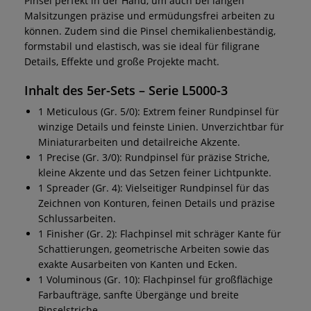
Pinsel perfekt in der Hand, um auch bei langen
Malsitzungen präzise und ermüdungsfrei arbeiten zu
können. Zudem sind die Pinsel chemikalienbeständig,
formstabil und elastisch, was sie ideal für filigrane
Details, Effekte und große Projekte macht.
Inhalt des 5er-Sets – Serie L5000-3
1 Meticulous (Gr. 5/0): Extrem feiner Rundpinsel für
winzige Details und feinste Linien. Unverzichtbar für
Miniaturarbeiten und detailreiche Akzente.
1 Precise (Gr. 3/0): Rundpinsel für präzise Striche,
kleine Akzente und das Setzen feiner Lichtpunkte.
1 Spreader (Gr. 4): Vielseitiger Rundpinsel für das
Zeichnen von Konturen, feinen Details und präzise
Schlussarbeiten.
1 Finisher (Gr. 2): Flachpinsel mit schräger Kante für
Schattierungen, geometrische Arbeiten sowie das
exakte Ausarbeiten von Kanten und Ecken.
1 Voluminous (Gr. 10): Flachpinsel für großflächige
Farbaufträge, sanfte Übergänge und breite
Pinselstriche.