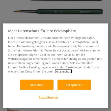
Mehr Datenschutz für Ihre Privatsphäre
Liebe kreativ.de Kunden, uns und unseren Partnern liegt viel daran,
Léonard Detailpinsel Serie L5000-
Ihnen ein rundum gelungenes Einkaufserlebnis zu ermöglichen. Dabei
haben Datenschutzgrundsätze wie Datensparsamkeit, Transparenz und
3, Experten-Set
Sicherheit höchste Priorität. Wenn Sie auf „Akzeptieren“ klicken, stimmen
Sie der Speicherung von Cookies auf Ihrem Gerät zu, um die
Websitenavigation zu verbessern, die Websitenutzung zu analysieren und
0 Bewertungen
unsere Marketingbemühungen zu unterstützen. Selbstverständlich
können Sie Ihre Einwilligung jederzeit in den Einstellungen ändern oder
Ein hochwertiges Set für anspruchsvolle Künstler, entwickelt
wiederrufen. Diese finden Sie unter
Datenschutz
in Zusammenarbeit mit Profis. Es enthält 5 hochwertige
Synthetikpinsel der Serie 5000: Meticulous 5000R0, Precise
Ablehnen
Akzeptieren
5000RO, Spreader 5000RO und Finisher 5000PS und
Voluminous 5001PL. Perfekt für präzise Details,
Linienführung und Flächenmodellierung.
Mehr
Einstellungen