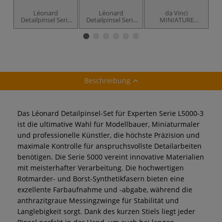
Léonard
Léonard
da Vinci
Mi
Detailpinsel Serie
Detailpinsel Serie
MINIATURE
L5000-2,
L5000-1,
MAESTRO, Serie
Fortgeschrittenen-
Einsteiger-Set
76
Set
Beschreibung
Das Léonard Detailpinsel-Set für Experten Serie L5000-3
ist die ultimative Wahl für Modellbauer, Miniaturmaler
und professionelle Künstler, die höchste Präzision und
maximale Kontrolle für anspruchsvollste Detailarbeiten
benötigen. Die Serie 5000 vereint innovative Materialien
mit meisterhafter Verarbeitung. Die hochwertigen
Rotmarder- und Borst-Synthetikfasern bieten eine
exzellente Farbaufnahme und -abgabe, während die
anthrazitgraue Messingzwinge für Stabilität und
Langlebigkeit sorgt. Dank des kurzen Stiels liegt jeder