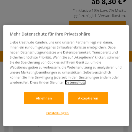
ab
8,30 €
inklusive 19% bzw. 7% MwSt,
ggf. zuzüglich
Versandkosten
.
Produkt bestellen
Mehr Datenschutz für Ihre Privatsphäre
Liebe kreativ.de Kunden, uns und unseren Partnern liegt viel daran,
Ihnen ein rundum gelungenes Einkaufserlebnis zu ermöglichen. Dabei
haben Datenschutzgrundsätze wie Datensparsamkeit, Transparenz und
Produkt bestellen
Sicherheit höchste Priorität. Wenn Sie auf „Akzeptieren“ klicken, stimmen
Sie der Speicherung von Cookies auf Ihrem Gerät zu, um die
Websitenavigation zu verbessern, die Websitenutzung zu analysieren und
unsere Marketingbemühungen zu unterstützen. Selbstverständlich
können Sie Ihre Einwilligung jederzeit in den Einstellungen ändern oder
wiederrufen. Diese finden Sie unter
Datenschutz
Ablehnen
Akzeptieren
Bestell-Nr.
79992
Auf Lager.
Einstellungen
Pinselgröße
0