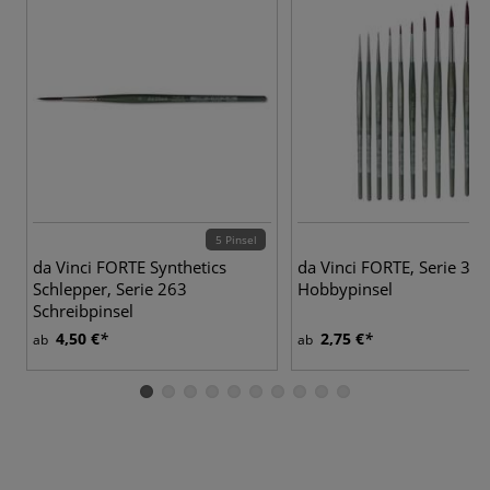
5 Pinsel
10
da Vinci FORTE Synthetics
da Vinci FORTE, Serie 363
Schlepper, Serie 263
Hobbypinsel
Schreibpinsel
4,50 €
2,75 €
ab
ab