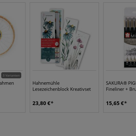
3 Varianten
rahmen
Hahnemühle
SAKURA® PI
Lesezeichenblock Kreativset
Fineliner + Br
23,80 €
15,65 €