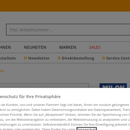
CHNEN
NEUHEITEN
MARKEN
SALES
utschein
Newsletter
Direktbestellung
Service Cent
Set
enschutz für Ihre Privatsphäre
MILAN® 
iv.de Kunden, uns und unseren Partnern liegt viel daran, Ihnen ein rundum gelungenes
wasserve
ebnis zu ermöglichen. Dabei haben Datenschutzgrundsätze wie Datensparsamkeit, Tra
öchste Priorität. Wenn Sie auf „Akzeptieren“ klicken, stimmen Sie der Speicherung von 
 zu, um die Websitenavigation zu verbessern, die Websitenutzung zu analysieren und 
mühungen zu unterstützen. Selbstverständlich können Sie Ihre Einwilligung jederzeit 
n ändern oder wiederrufen. Diese finden Sie unter
Datenschutz