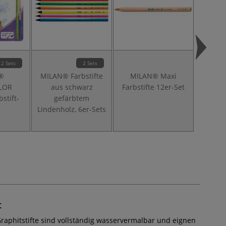
2 Sets
2 Sets
®
MILAN® Farbstifte
MILAN® Maxi
MIL
LOR
aus schwarz
Farbstifte 12er-Set
Zeich
stift-
gefärbtem
Lindenholz, 6er-Sets
t
Graphitstifte sind vollständig wasservermalbar und eignen