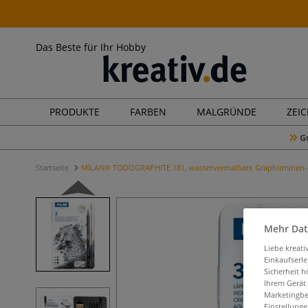
Das Beste für Ihr Hobby
PRODUKTE
FARBEN
MALGRÜNDE
ZEI
G
Startseite
MILAN® TODOGRAPHITE 181, wasservermalbare Graphitminen-
Mehr Dat
Liebe kreat
Einkaufserl
Sicherheit h
Ihrem Gerät
Marketingbe
Einstellunge