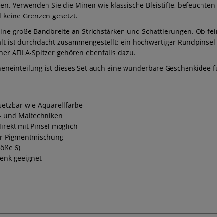
iken. Verwenden Sie die Minen wie klassische Bleistifte, befeuchte
nd keine Grenzen gesetzt.
 eine große Bandbreite an Strichstärken und Schattierungen. Ob fei
lt ist durchdacht zusammengestellt: ein hochwertiger Rundpinsel d
er AFILA-Spitzer gehören ebenfalls dazu.
nneneinteilung ist dieses Set auch eine wunderbare Geschenkidee fü
setzbar wie Aquarellfarbe
en- und Maltechniken
irekt mit Pinsel möglich
der Pigmentmischung
röße 6)
henk geeignet