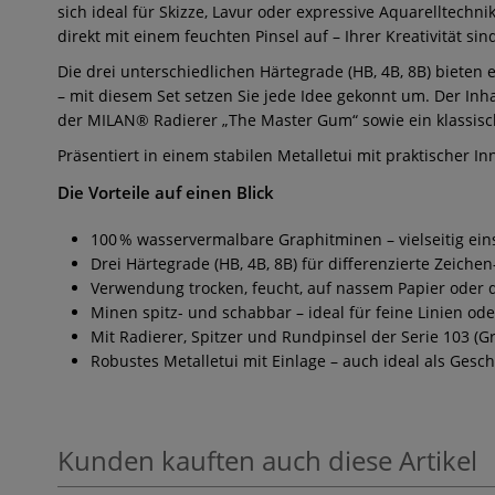
sich ideal für Skizze, Lavur oder expressive Aquarelltechn
direkt mit einem feuchten Pinsel auf – Ihrer Kreativität si
Die drei unterschiedlichen Härtegrade (HB, 4B, 8B) bieten
– mit diesem Set setzen Sie jede Idee gekonnt um. Der Inha
der MILAN® Radierer „The Master Gum“ sowie ein klassisch
Präsentiert in einem stabilen Metalletui mit praktischer I
Die Vorteile auf einen Blick
100 % wasservermalbare Graphitminen – vielseitig ein
Drei Härtegrade (HB, 4B, 8B) für differenzierte Zeich
Verwendung trocken, feucht, auf nassem Papier oder d
Minen spitz- und schabbar – ideal für feine Linien o
Mit Radierer, Spitzer und Rundpinsel der Serie 103 (G
Robustes Metalletui mit Einlage – auch ideal als Gesc
Kunden kauften auch diese Artikel