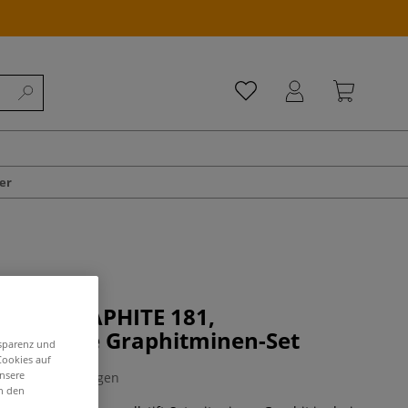
er
TODOGRAPHITE 181,
rmalbare Graphitminen-Set
nsparenz und
Cookies auf
unsere
0 Bewertungen
in den