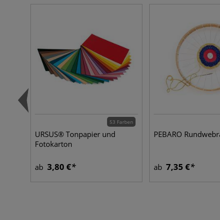
53 Farben
URSUS® Tonpapier und
PEBARO Rundweb
Fotokarton
3,80 €
7,35 €
ab
ab