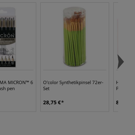
GMA MICRON™ 6
O'color Synthetikpinsel 72er-
HERBIN L
ush pen
Set
Packung,
28,75 €
8,58 €