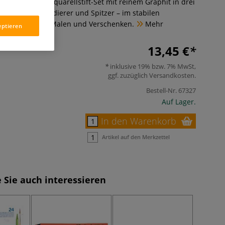
ervermalbares Aquarellstift-Set mit reinem Graphit in drei
usive Pinsel, Radierer und Spitzer – im stabilen
l zum Zeichnen, Malen und Verschenken.
Mehr
eptieren
13,45 €
inklusive 19% bzw. 7% MwSt,
ggf. zuzüglich
Versandkosten
.
Bestell-Nr.
67327
Auf Lager.
In den Warenkorb
Artikel auf den Merkzettel
 Sie auch interessieren