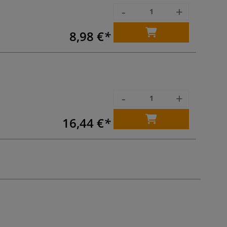
-
+
8,98 €
-
+
16,44 €