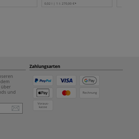
0,02 l | 1 l:
270,00 €
Zahlungsarten
unseren
f dem
 über
ends und
Rechnung
Voraus-
kasse