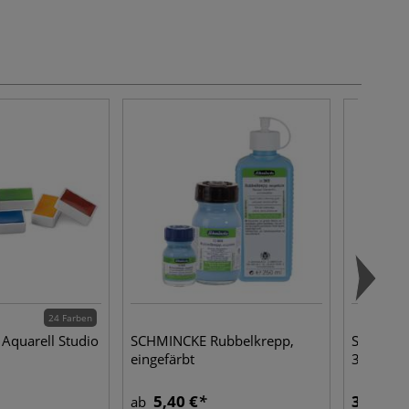
24 Farben
Aquarell Studio
SCHMINCKE Rubbelkrepp,
STAEDTL
eingefärbt
308, einz
5,40 €
3,05 €
ab