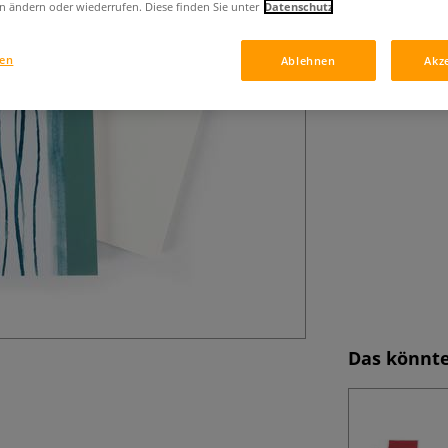
Das WATERCOLOUR
n ändern oder wiederrufen. Diese finden Sie unter
Datenschutz
starkes Aquarellp
Aquarell, Gouach
gen
Ablehnen
Akz
Das könnte