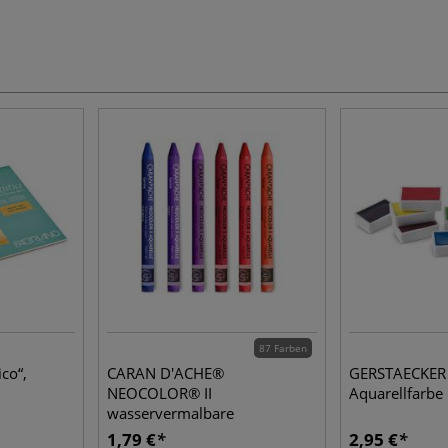
87 Farben
co“,
CARAN D'ACHE®
GERSTAECKER 
NEOCOLOR® II
Aquarellfarbe
wasservermalbare
Wachspastelle, einzeln
1,79 €
2,95 €