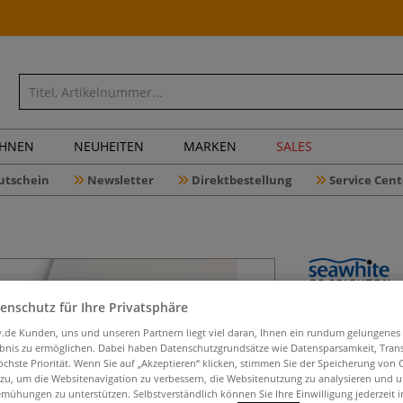
CHNEN
NEUHEITEN
MARKEN
SALES
utschein
Newsletter
Direktbestellung
Service Cent
Seawhite
enschutz für Ihre Privatsphäre
Aquarell
iv.de Kunden, uns und unseren Partnern liegt viel daran, Ihnen ein rundum gelungenes
ebnis zu ermöglichen. Dabei haben Datenschutzgrundsätze wie Datensparsamkeit, Tra
öchste Priorität. Wenn Sie auf „Akzeptieren“ klicken, stimmen Sie der Speicherung von 
 zu, um die Websitenavigation zu verbessern, die Websitenutzung zu analysieren und 
mühungen zu unterstützen. Selbstverständlich können Sie Ihre Einwilligung jederzeit 