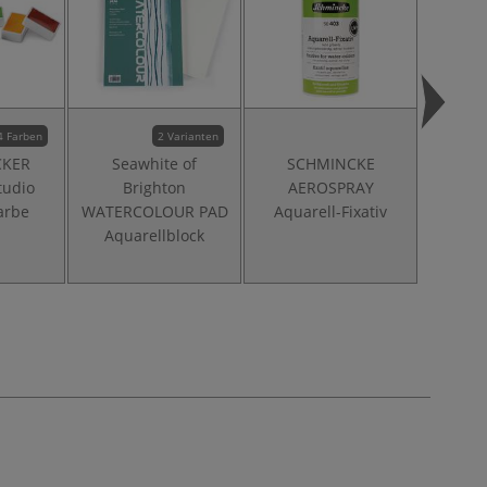
4 Farben
2 Varianten
CKER
Seawhite of
SCHMINCKE
Se
tudio
Brighton
AEROSPRAY
B
arbe
WATERCOLOUR PAD
Aquarell-Fixativ
WAT
Aquarellblock
POST
Aquare