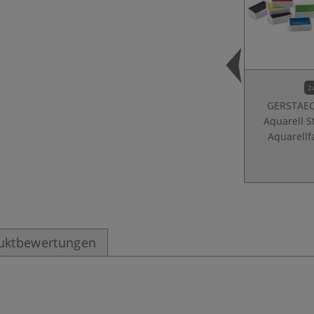
2
GERSTAE
Aquarell S
Aquarellf
uktbewertungen