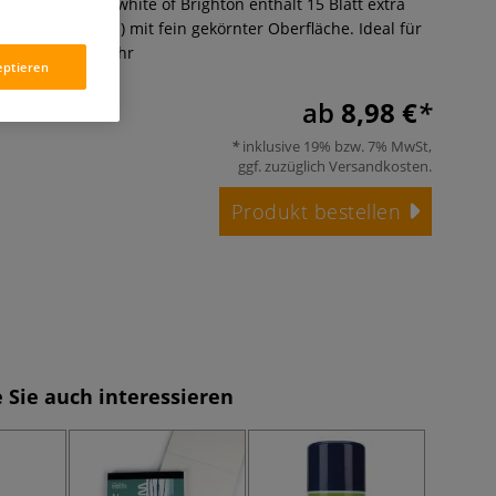
 PAD von Seawhite of Brighton enthält 15 Blatt extra
apier (350 g/qm) mit fein gekörnter Oberfläche. Ideal für
e & Acryl.
Mehr
eptieren
ab
8,98 €
inklusive 19% bzw. 7% MwSt,
ggf. zuzüglich
Versandkosten
.
Produkt bestellen
 Sie auch interessieren