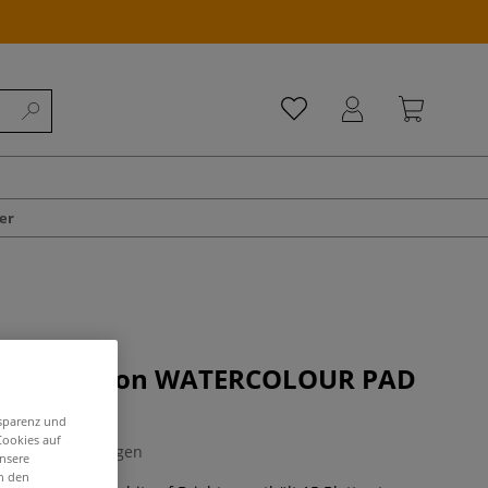
er
 of Brighton WATERCOLOUR PAD
block
nsparenz und
Cookies auf
0 Bewertungen
unsere
in den