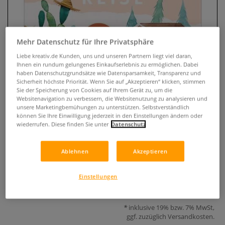
Mehr Datenschutz für Ihre Privatsphäre
Liebe kreativ.de Kunden, uns und unseren Partnern liegt viel daran,
Ihnen ein rundum gelungenes Einkaufserlebnis zu ermöglichen. Dabei
haben Datenschutzgrundsätze wie Datensparsamkeit, Transparenz und
Sicherheit höchste Priorität. Wenn Sie auf „Akzeptieren“ klicken, stimmen
Sie der Speicherung von Cookies auf Ihrem Gerät zu, um die
Websitenavigation zu verbessern, die Websitenutzung zu analysieren und
unsere Marketingbemühungen zu unterstützen. Selbstverständlich
Meine große Watercolor-Reise
können Sie Ihre Einwilligung jederzeit in den Einstellungen ändern oder
wiederrufen. Diese finden Sie unter
Datenschutz
0 Bewertungen
Ablehnen
Akzeptieren
Entdecken Sie die Welt des Aquarellmalens – Mit 20 Schritt-
für-Schritt-Motiven und allen Grundlagen
Mehr
Einstellungen
17,00 €
inklusive 19% bzw. 7% MwSt,
ggf. zuzüglich
Versandkosten
.