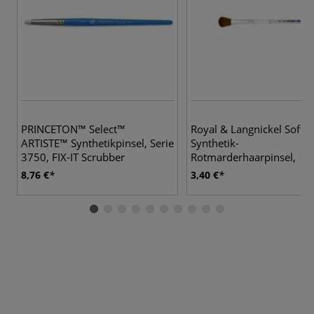
3 
PRINCETON™ Select™
Royal & Langnickel Soft-
ARTISTE™ Synthetikpinsel, Serie
Synthetik-
3750, FIX-IT Scrubber
Rotmarderhaarpinsel,
SG75MSS, Oval
8,76 €
3,40 €