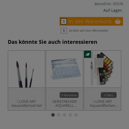
Bestell-Nr.
95578
Auf Lager.
In den Warenkorb
Artikel auf den Merkzettel
Das könnte Sie auch interessieren
9 Varianten
4 Sets
I LOVE ART
GERSTAECKER
I LOVE ART
Aquarellpinsel-Set
AQUARELL
Aquarellfarben
CLASSIC
Fächer-Set
Aquarellkarton,
rau