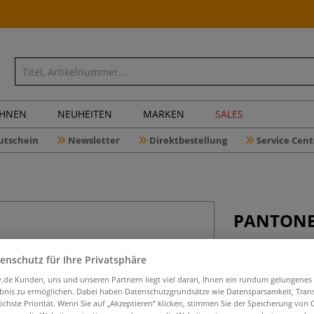
CHNEN
NEUHEITEN
MARKEN
SALES
utschein
Newsletter
Direktbestellung
Service Cent
PANTONE®
enschutz für Ihre Privatsphäre
4 Volltonfarbfäc
iv.de Kunden, uns und unseren Partnern liegt viel daran, Ihnen ein rundum gelungenes
kostensparende P
ebnis zu ermöglichen. Dabei haben Datenschutzgrundsätze wie Datensparsamkeit, Tra
öchste Priorität. Wenn Sie auf „Akzeptieren“ klicken, stimmen Sie der Speicherung von 
den Pastels & Ne