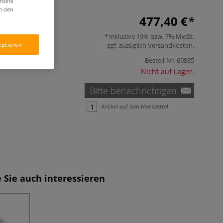
unsere
in den
477,40 €
inklusive 19% bzw. 7% MwSt,
ggf. zuzüglich
Versandkosten
.
eptieren
Bestell-Nr.
60885
Nicht auf Lager.
Bitte benachrichtigen
Artikel auf den Merkzettel
 Sie auch interessieren