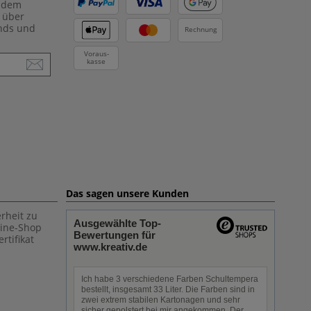
f dem
 über
ends und
Rechnung
Voraus-
kasse
Das sagen unsere Kunden
rheit zu
Ausgewählte Top-
line-Shop
Bewertungen für
rtifikat
www.kreativ.de
Ich habe 3 verschiedene Farben Schultempera
bestellt, insgesamt 33 Liter. Die Farben sind in
zwei extrem stabilen Kartonagen und sehr
sicher gepolstert bei mir angekommen. Der