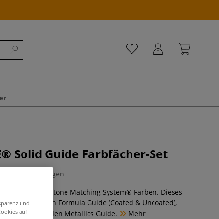
er
 Solid Guide Farbfächer-Set
0 Bewertungen
her mit 3.026 Pantone Matching System® Farben. Dieses
aket enthält den Formula Guide (Coated & Uncoated),
nsparenz und
Cookies auf
ons Guide und den Metallics Guide.
Mehr