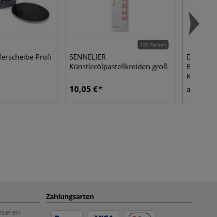
120 Farben
erscheibe Profi
SENNELIER
DALER-R
Künstlerölpastellkreiden groß
Borstenpi
Katzenzu
10,05 €
4,95
ab
Zahlungsarten
unseren