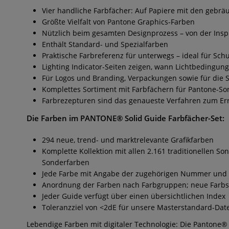
Vier handliche Farbfächer: Auf Papiere mit den gebrä
Größte Vielfalt von Pantone Graphics-Farben
Nützlich beim gesamten Designprozess – von der Inspi
Enthält Standard- und Spezialfarben
Praktische Farbreferenz für unterwegs – ideal für Sc
Lighting Indicator-Seiten zeigen, wann Lichtbedingun
Für Logos und Branding, Verpackungen sowie für die S
Komplettes Sortiment mit Farbfächern für Pantone-S
Farbrezepturen sind das genaueste Verfahren zum Er
Die Farben im
PANTONE® Solid Guide Farbfächer-Set
:
294 neue, trend- und marktrelevante Grafikfarben
Komplette Kollektion mit allen 2.161 traditionellen So
Sonderfarben
Jede Farbe mit Angabe der zugehörigen Nummer und 
Anordnung der Farben nach Farbgruppen; neue Farbsei
Jeder Guide verfügt über einen übersichtlichen Index
Toleranzziel von <2dE für unsere Masterstandard-Dat
Lebendige Farben mit digitaler Technologie: Die Pantone®