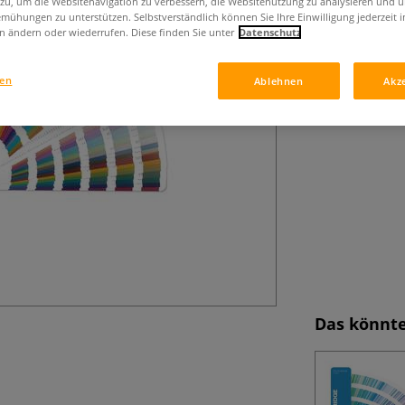
 zu, um die Websitenavigation zu verbessern, die Websitenutzung zu analysieren und 
mühungen zu unterstützen. Selbstverständlich können Sie Ihre Einwilligung jederzeit 
n ändern oder wiederrufen. Diese finden Sie unter
Datenschutz
gen
Ablehnen
Akz
Das könnte