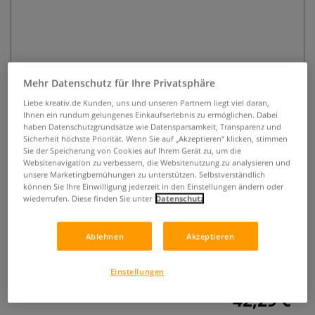
Mehr Datenschutz für Ihre Privatsphäre
Liebe kreativ.de Kunden, uns und unseren Partnern liegt viel daran,
Ihnen ein rundum gelungenes Einkaufserlebnis zu ermöglichen. Dabei
PRINCETON™ AQUA ELITE™
haben Datenschutzgrundsätze wie Datensparsamkeit, Transparenz und
französischer Aquarellpinsel,
Sicherheit höchste Priorität. Wenn Sie auf „Akzeptieren“ klicken, stimmen
Sie der Speicherung von Cookies auf Ihrem Gerät zu, um die
Serie 4850
Websitenavigation zu verbessern, die Websitenutzung zu analysieren und
unsere Marketingbemühungen zu unterstützen. Selbstverständlich
können Sie Ihre Einwilligung jederzeit in den Einstellungen ändern oder
0 Bewertungen
wiederrufen. Diese finden Sie unter
Datenschutz
PRINCETON™ AQUA ELITE™ Aquarellpinsel überzeugen mit
außergewöhnlich hoher Farbaufnahmefähigkeit.
Ablehnen
Akzeptieren
Hochwertige Rotmarderhaar Imitation. Perfekt geeignet für
Aquarell.
Mehr
Einstellungen
42,29 €