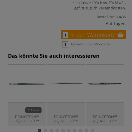
inklusive 19% bzw. 7% MwSt,
ggf. zuzüglich
Versandkosten
.
Bestell-Nr.
80435
Auf Lager.
In den Warenkorb
Artikel auf den Merkzettel
Das könnte Sie auch interessieren
2 Pinsel
PRINCETON™
PRINCETON™
PRINCETON™
AQUA ELITE™
AQUA ELITE™
AQUA ELITE™
Aquarellpinsel,
Aquarellpinsel,
Aquarellpinsel,
Serie 4850, flach
Serie 4850,
Serie 4850, lang
S