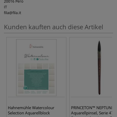
20016 Pero
IT
fila
@fila.it
Kunden kauften auch diese Artikel
3 
Hahnemühle Watercolour
PRINCETON™ NEPTUNE®
Selection Aquarellblock
Aquarellpinsel, Serie 475