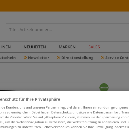
CHNEN
NEUHEITEN
MARKEN
SALES
utschein
Newsletter
Direktbestellung
Service Cent
Pulp-Art 
enschutz für Ihre Privatsphäre
iv.de Kunden, uns und unseren Partnern liegt viel daran, Ihnen ein rundum gelungenes
ebnis zu ermöglichen. Dabei haben Datenschutzgrundsätze wie Datensparsamkeit, Tra
öchste Priorität. Wenn Sie auf „Akzeptieren“ klicken, stimmen Sie der Speicherung von 
 zu, um die Websitenavigation zu verbessern, die Websitenutzung zu analysieren und 
Von Roswitha Pae
mühungen zu unterstützen. Selbstverständlich können Sie Ihre Einwilligung jederzeit 
23,5 cm x 26 cm.