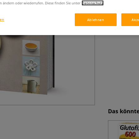
n ändern oder wiederrufen. Diese finden Sie unter
Datenschutz
plastischen Gest
gen
Ablehnen
Akz
Das könnte