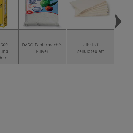
 600
DAS® Papiermaché-
Halbstoff-
Si
- und
Pulver
Zelluloseblatt
eber