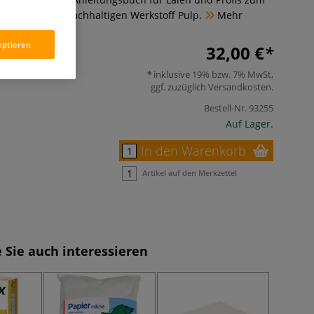
alten mit dem nachhaltigen Werkstoff Pulp.
Mehr
eptieren
32,00 €
inklusive 19% bzw. 7% MwSt,
ggf. zuzüglich
Versandkosten
.
Bestell-Nr.
93255
Auf Lager.
In den Warenkorb
Artikel auf den Merkzettel
 Sie auch interessieren