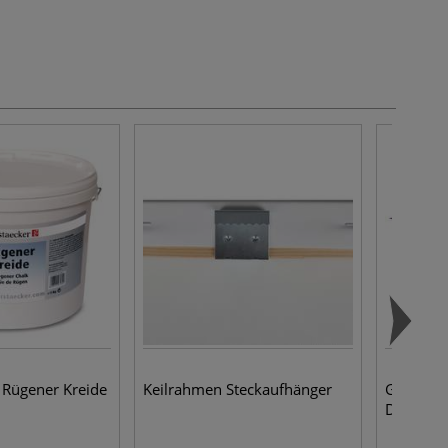
Rügener Kreide
Keilrahmen Steckaufhänger
GERSTAE
Detail-Pi