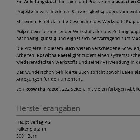
Ein
Anleitungsbuch
für Laien und Profis zum
plastischen 
Projekte in verschiedenen Schwierigkeitsgraden: vom ein
Mit einem Einblick in die Geschichte des Werkstoffs
Pulp
u
Pulp
ist ein faszinierender Werkstoff, der aus Zeitungspapi
nachhaltig, günstig und eignet sich hervorragend zum
Mod
Die Projekte in diesem
Buch
weisen verschiedene Schwierigk
Arbeiten.
Roswitha Paetel
gibt zudem einen systematische
wiederentdeckten Werkstoffs und seiner Verwendung in den
Das wunderschön bebilderte Buch spricht sowohl Laien als a
Anregungen für den Unterricht.
Von
Roswitha Paetel
. 232 Seiten, mit vielen farbigen Abb
Herstellerangaben
Haupt Verlag AG
Falkenplatz 14
3001 Bern