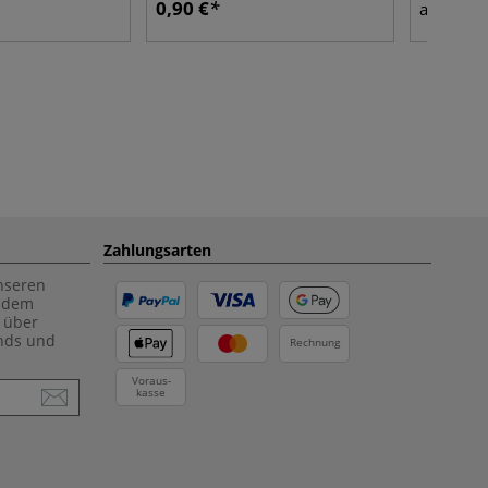
0,90 €
2,60
ab
Zahlungsarten
unseren
f dem
 über
ends und
Rechnung
Voraus-
kasse