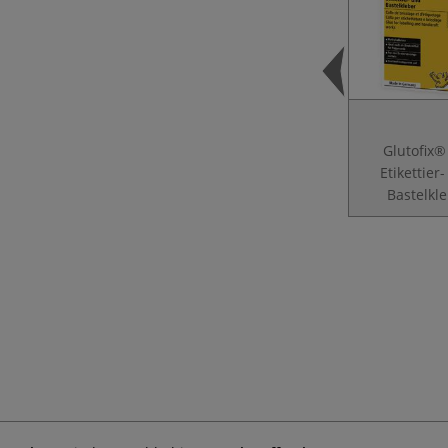
Glutofix®
Etikettier
Bastelkl