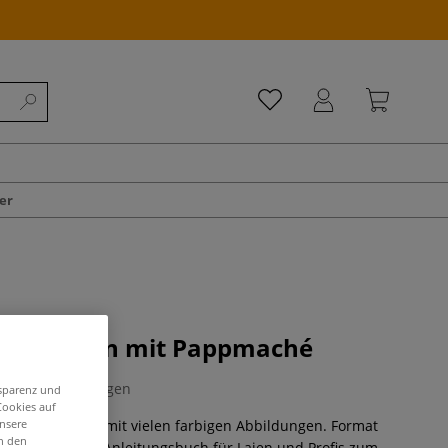
er
- Gestalten mit Pappmaché
0 Bewertungen
nsparenz und
Cookies auf
unsere
tel. 232 Seiten, mit vielen farbigen Abbildungen. Format
in den
 Gebunden. Ein Anleitungsbuch für Laien und Profis zum