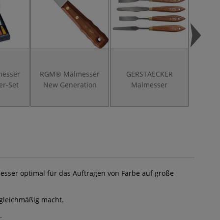
esser
RGM® Malmesser
GERSTAECKER
LUKAS 
er-Set
New Generation
Malmesser
Feins
Ac
sser optimal für das Auftragen von Farbe auf große
 gleichmäßig macht.
.