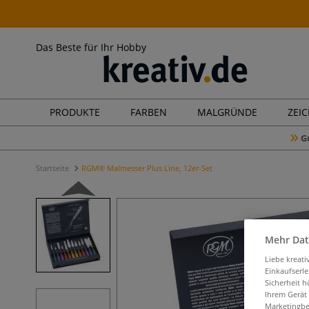
Das Beste für Ihr Hobby
PRODUKTE
FARBEN
MALGRÜNDE
ZEI
G
Startseite
RGM® Malmesser Plus Line, 12er-Set
Mehr Dat
Liebe kreat
Einkaufserl
Sicherheit h
Ihrem Gerät
Marketingbe