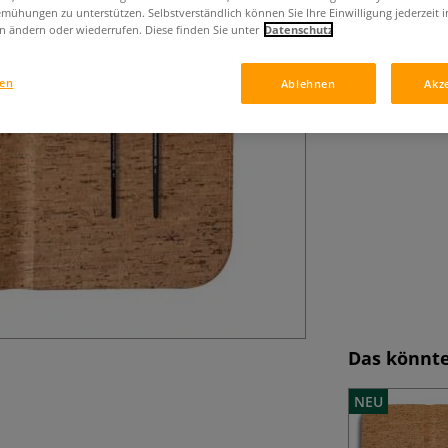
mühungen zu unterstützen. Selbstverständlich können Sie Ihre Einwilligung jederzeit 
Korketui aus med
n ändern oder wiederrufen. Diese finden Sie unter
Datenschutz
Magnetverschluss
für bis zu 20 Pi
gen
Ablehnen
Akz
Mehr
Das könnte
NEU