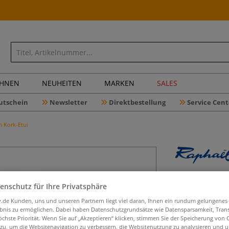
CHNEN
NEUHEITEN
MARKEN
SALES
utschein
Newsletter
Direktbestellung
Service Cent
m Kork-Etui
Raphaël®
enschutz für Ihre Privatsphäre
Aquarellp
Etui
iv.de Kunden, uns und unseren Partnern liegt viel daran, Ihnen ein rundum gelungenes
ebnis zu ermöglichen. Dabei haben Datenschutzgrundsätze wie Datensparsamkeit, Tra
öchste Priorität. Wenn Sie auf „Akzeptieren“ klicken, stimmen Sie der Speicherung von 
 zu, um die Websitenavigation zu verbessern, die Websitenutzung zu analysieren und 