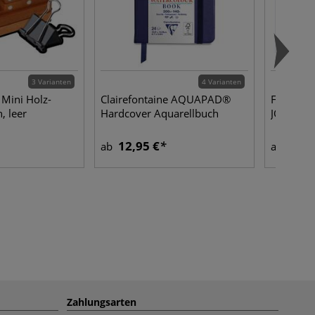
3 Varianten
4 Varianten
Mini Holz-
Clairefontaine AQUAPAD®
FABRIAN
, leer
Hardcover Aquarellbuch
JOURNAL
12,95 €
13,3
ab
ab
Zahlungsarten