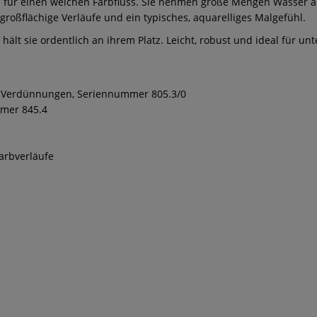
n für einen weichen Farbfluss. Sie nehmen große Mengen Wasser a
großflächige Verläufe und ein typisches, aquarelliges Malgefühl.
 hält sie ordentlich an ihrem Platz. Leicht, robust und ideal für un
nd Verdünnungen, Seriennummer 805.3/0
mmer 845.4
arbverläufe