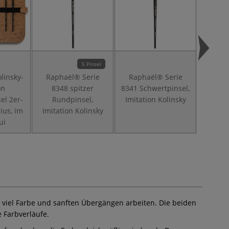
5 Pinsel
linsky-
Raphaël® Serie
Raphaël® Serie
Raph
on
8348 spitzer
8341 Schwertpinsel,
8344 
el 2er-
Rundpinsel,
Imitation Kolinsky
Imitat
ius, im
Imitation Kolinsky
ui
mit viel Farbe und sanften Übergängen arbeiten. Die beiden
 Farbverläufe.