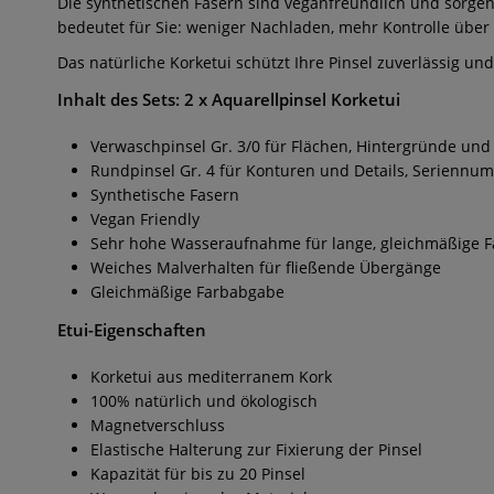
Die synthetischen Fasern sind veganfreundlich und sorge
bedeutet für Sie: weniger Nachladen, mehr Kontrolle über 
Das natürliche Korketui schützt Ihre Pinsel zuverlässig und
Inhalt des Sets: 2 x Aquarellpinsel Korketui
Verwaschpinsel Gr. 3/0 für Flächen, Hintergründe u
Rundpinsel Gr. 4 für Konturen und Details, Seriennu
Synthetische Fasern
Vegan Friendly
Sehr hohe Wasseraufnahme für lange, gleichmäßige F
Weiches Malverhalten für fließende Übergänge
Gleichmäßige Farbabgabe
Etui-Eigenschaften
Korketui aus mediterranem Kork
100% natürlich und ökologisch
Magnetverschluss
Elastische Halterung zur Fixierung der Pinsel
Kapazität für bis zu 20 Pinsel