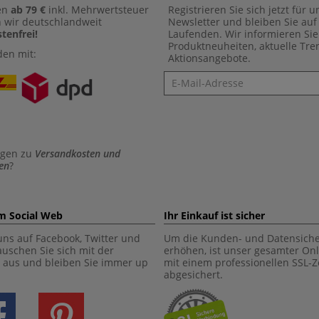
en
ab 79 €
inkl. Mehrwertsteuer
Registrieren Sie sich jetzt für 
n wir deutschlandweit
Newsletter und bleiben Sie au
tenfrei!
Laufenden. Wir informieren Sie
Produktneuheiten, aktuelle Tr
den mit:
Aktionsangebote.
Newsletter
agen zu
Versandkosten und
en
?
im Social Web
Ihr Einkauf ist sicher
uns auf Facebook, Twitter und
Um die Kunden- und Datensiche
tauschen Sie sich mit der
erhöhen, ist unser gesamter On
aus und bleiben Sie immer up
mit einem professionellen SSL-Ze
abgesichert.