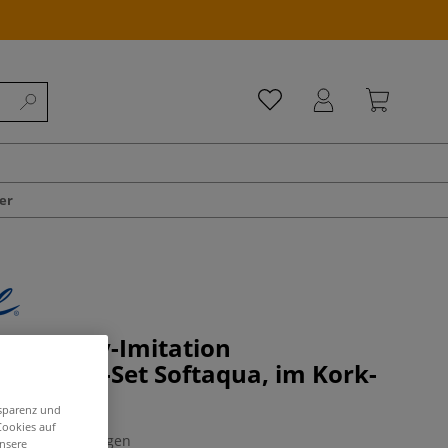
er
 Kolinsky-Imitation
insel 2er-Set Softaqua, im Kork-
nsparenz und
Cookies auf
0 Bewertungen
unsere