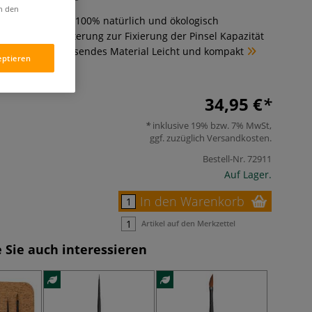
in den
iterranem Kork 100% natürlich und ökologisch
 Elastische Halterung zur Fixierung der Pinsel Kapazität
nsel Wasserabweisendes Material Leicht und kompakt
eptieren
34,95 €
inklusive 19% bzw. 7% MwSt,
ggf. zuzüglich
Versandkosten
.
Bestell-Nr.
72911
Auf Lager.
In den Warenkorb
Artikel auf den Merkzettel
 Sie auch interessieren