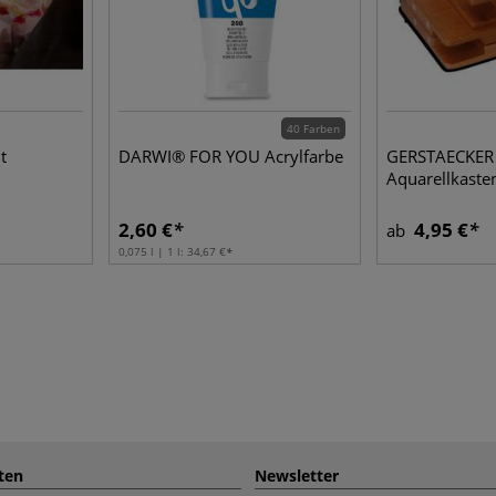
40 Farben
t
DARWI® FOR YOU Acrylfarbe
GERSTAECKER 
Aquarellkasten
2,60 €
4,95 €
ab
0,075 l | 1 l:
34,67 €
ten
Newsletter