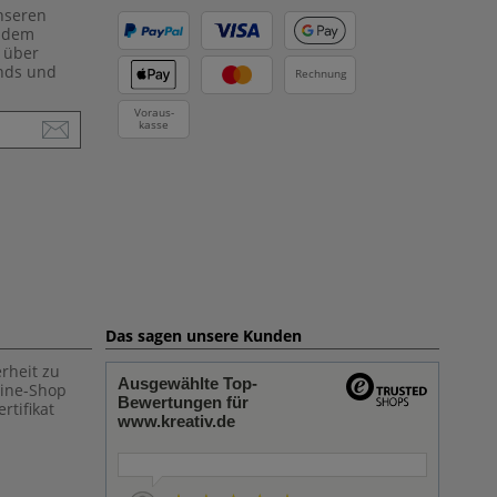
unseren
f dem
 über
ends und
Rechnung
Voraus-
kasse
Das sagen unsere Kunden
rheit zu
Ausgewählte Top-
line-Shop
Bewertungen für
rtifikat
www.kreativ.de