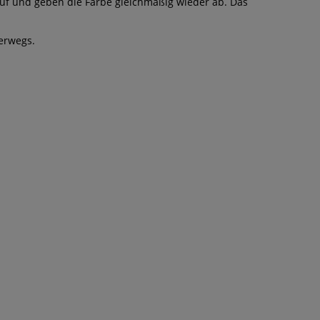
uf und geben die Farbe gleichmäßig wieder ab. Das
terwegs.