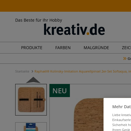
Das Beste für Ihr Hobby
PRODUKTE
FARBEN
MALGRÜNDE
ZEI
G
Startseite
Raphaël® Kolinsky-Imitation Aquarellpinsel 2er-Set Softaqua, i
NEU
Mehr Dat
Liebe kreat
Einkaufserl
Sicherheit h
Ihrem Gerät