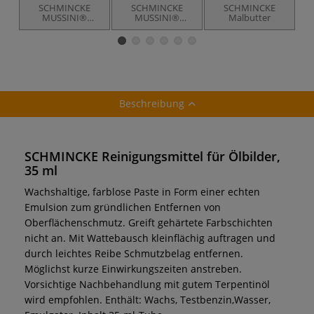
SCHMINCKE
SCHMINCKE
SCHMINCKE
MUSSINI®
MUSSINI®
Malbutter
Feinste Künstler-
Medium 2
Harz-Ölfarben
Trocknungsverzögerer
Tr
für Ölmalerei
Beschreibung
SCHMINCKE Reinigungsmittel für Ölbilder,
35 ml
Wachshaltige, farblose Paste in Form einer echten
Emulsion zum gründlichen Entfernen von
Oberflächenschmutz. Greift gehärtete Farbschichten
nicht an. Mit Wattebausch kleinflächig auftragen und
durch leichtes Reibe Schmutzbelag entfernen.
Möglichst kurze Einwirkungszeiten anstreben.
Vorsichtige Nachbehandlung mit gutem Terpentinöl
wird empfohlen. Enthält: Wachs, Testbenzin,Wasser,