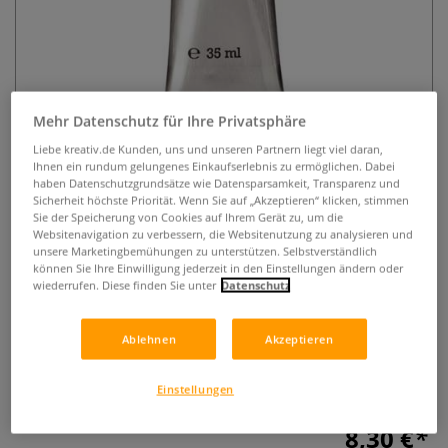
Mehr Datenschutz für Ihre Privatsphäre
Liebe kreativ.de Kunden, uns und unseren Partnern liegt viel daran,
Ihnen ein rundum gelungenes Einkaufserlebnis zu ermöglichen. Dabei
SCHMINCKE Reinigungsmittel für
haben Datenschutzgrundsätze wie Datensparsamkeit, Transparenz und
Ölbilder
Sicherheit höchste Priorität. Wenn Sie auf „Akzeptieren“ klicken, stimmen
Sie der Speicherung von Cookies auf Ihrem Gerät zu, um die
Websitenavigation zu verbessern, die Websitenutzung zu analysieren und
0 Bewertungen
unsere Marketingbemühungen zu unterstützen. Selbstverständlich
können Sie Ihre Einwilligung jederzeit in den Einstellungen ändern oder
Pastose, wachshaltige Emulsion zur schonenden Entfernung
wiederrufen. Diese finden Sie unter
Datenschutz
von Oberflächenschmutz auf vollständig durchgetrockneten
Ölgemälden.
Mehr
Ablehnen
Akzeptieren
Einstellungen
8,30 €