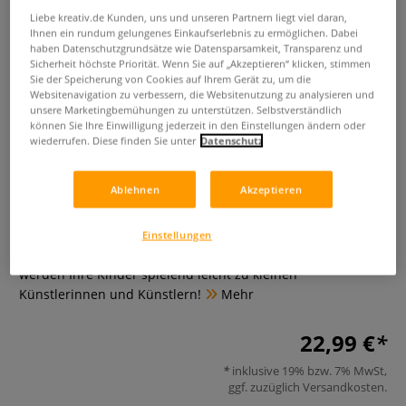
Liebe kreativ.de Kunden, uns und unseren Partnern liegt viel daran,
Ihnen ein rundum gelungenes Einkaufserlebnis zu ermöglichen. Dabei
haben Datenschutzgrundsätze wie Datensparsamkeit, Transparenz und
Sicherheit höchste Priorität. Wenn Sie auf „Akzeptieren“ klicken, stimmen
Sie der Speicherung von Cookies auf Ihrem Gerät zu, um die
Websitenavigation zu verbessern, die Websitenutzung zu analysieren und
unsere Marketingbemühungen zu unterstützen. Selbstverständlich
können Sie Ihre Einwilligung jederzeit in den Einstellungen ändern oder
wiederrufen. Diese finden Sie unter
Datenschutz
Schritt für Schritt zum eigenen
Kunstwerk
Ablehnen
Akzeptieren
0 Bewertungen
Einstellungen
Frottage, Dot-Technik, Kreide: Mit diesen Anleitungen
werden Ihre Kinder spielend leicht zu kleinen
Künstlerinnen und Künstlern!
Mehr
22,99 €
inklusive 19% bzw. 7% MwSt,
ggf. zuzüglich
Versandkosten
.