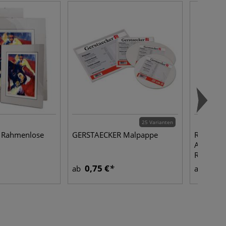
25 Varianten
 Rahmenlose
GERSTAECKER Malpappe
Raphaël®
Acryl Pin
Rundpins
0,75 €
4,90
ab
ab