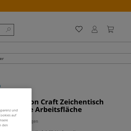
er
sign Fusion Craft Zeichentisch
ker, weiße Arbeitsfläche
nsparenz und
Cookies auf
unsere
0 Bewertungen
in den