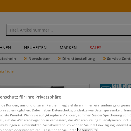
CHNEN
NEUHEITEN
MARKEN
SALES
utschein
Newsletter
Direktbestellung
Service Cent
itsfläche
enschutz für Ihre Privatsphäre
Studio De
iv.de Kunden, uns und unseren Partnern liegt viel daran, Ihnen ein rundum gelungenes
inkl. Hoc
ebnis zu ermöglichen. Dabei haben Datenschutzgrundsätze wie Datensparsamkeit, Tra
öchste Priorität. Wenn Sie auf „Akzeptieren“ klicken, stimmen Sie der Speicherung von 
 zu, um die Websitenavigation zu verbessern, die Websitenutzung zu analysieren und 
mühungen zu unterstützen. Selbstverständlich können Sie Ihre Einwilligung jederzeit 
n ändern oder wiederrufen. Diese finden Sie unter
Datenschutz