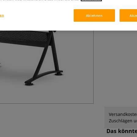
Studio Design Fus
winkelverstellbar
Bleistiftleiste 
gen
Ablehnen
Akz
Rahmen und Hock
Versandkosten
Zuschlägen un
Das könnte