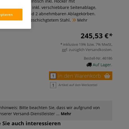
ion Craft Zeichentisch inkl. Hocker mit
er Arbeitsplatte, inkl. verschiebbare Seitenablage,
aus Schaumstoff und 2 abnehmbaren Ablagekörben.
eptieren
er aus pulverbeschichgtetem Stahl.
Mehr
245,53 €
inklusive 19% bzw. 7% MwSt,
ggf. zuzüglich
Versandkosten
.
Bestell-Nr.
46186
Auf Lager.
In den Warenkorb
Artikel auf den Merkzettel
hinweis: Bitte beachten Sie, dass wir aufgrund von
serer Versand-Dienstleister ...
Mehr
 Sie auch interessieren