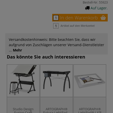
Bestell-Nr.
55923
Auf Lager.
In den Warenkorb
Artikel auf den Merkzettel
Versandkostenhinweis: Bitte beachten Sie, dass wir
aufgrund von Zuschlägen unserer Versand-Dienstleister
...
Mehr
Das könnte Sie auch interessieren
BI
Studio Design
ARTOGRAPH®
ARTOGRAPH®
L
Fusion Craft
Futura LightPad®
LightPad® LX™
f