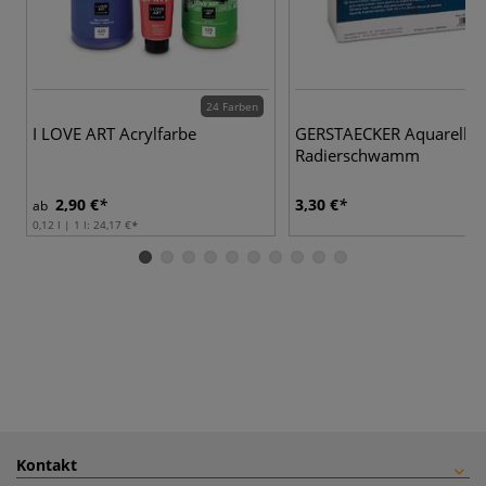
24 Farben
I LOVE ART Acrylfarbe
GERSTAECKER Aquarell-
Radierschwamm
2,90 €
3,30 €
ab
0,12 l | 1 l:
24,17 €
Kontakt