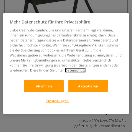
Mehr Datenschutz für Ihre Privatsphäre
Liebe kreativ.de Kunden, uns und unseren Partnern liegt viel daran,
Ihnen ein rundum gelungenes Einkaufserlebnis zu ermöglichen. Dabei
haben Datenschutzgrundsätze wie Datensparsamkeit, Transparenz und
Sicherheit höchste Priorität. Wenn Sie auf „Akzeptieren“ klicken, stimmen
Studio Design Fusion Craft
Sie der Speicherung von Cookies auf Ihrem Gerät zu, um die
Websitenavigation zu verbessern, die Websitenutzung zu analysieren und
Zeichentisch
unsere Marketingbemühungen zu unterstützen. Selbstverständlich
können Sie Ihre Einwilligung jederzeit in den Einstellungen ändern oder
wiederrufen. Diese finden Sie unter
Datenschutz
0 Bewertungen
Der Studio Design Fusion Craft Zeichentisch ist ein robuste
Ablehnen
Akzeptieren
Stahlkonstruktion mit zahlreichen Ablagemöglichkeiten.
Arbeitsfläche aus Glas.
Mehr
Einstellungen
339,71 €
inklusive 19% bzw. 7% MwSt,
ggf. zuzüglich
Versandkosten
.