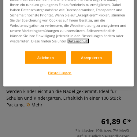
Ihnen ein rundum gelungenes Einkaufserlebnis zu ermöglichen. Dabei
haben Datenschutzgrundsätze wie Datensparsamkeit, Transparenz und
Sicherheit höchste Priorität. Wenn Sie auf „Akzeptieren“ klicken, stimmen
Sie der Speicherung von Cookies auf Ihrem Gerät zu, um die
Websitenavigation zu verbessern, die Websitenutzung zu analysieren und
unsere Marketingbemühungen zu unterstützen. Selbstverständlich
können Sie Ihre Einwilligung jederzeit in den Einstellungen ändern oder
wiederrufen. Diese finden Sie unter
Datenschutz
URSUS® Flechtnadeln
Ablehnen
Akzeptieren
0 Bewertungen
Einstellungen
Die URSUS® Flechtnadeln sind flach und erleichtern das
Flechten von Papierstreifen erheblich. Die Flechtstreifen
werden kinderleicht an die Nadel geklemmt. Ideal für
Schulen und Kindergärten. Erhältlich in einer 100 Stück
Packung.
Mehr
61,89 €
inklusive 19% bzw. 7% MwSt,
ggf. zuzüglich
Versandkosten
.