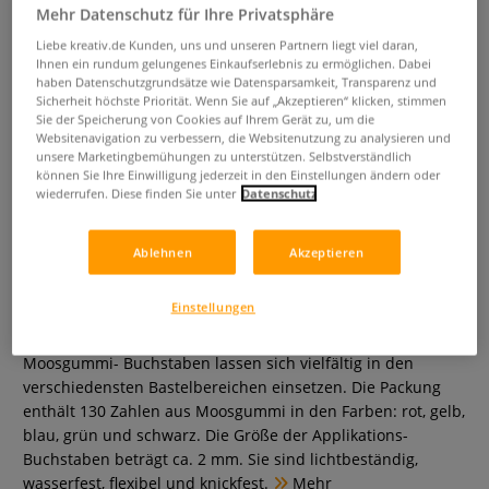
Mehr Datenschutz für Ihre Privatsphäre
Liebe kreativ.de Kunden, uns und unseren Partnern liegt viel daran,
Ihnen ein rundum gelungenes Einkaufserlebnis zu ermöglichen. Dabei
haben Datenschutzgrundsätze wie Datensparsamkeit, Transparenz und
Sicherheit höchste Priorität. Wenn Sie auf „Akzeptieren“ klicken, stimmen
Sie der Speicherung von Cookies auf Ihrem Gerät zu, um die
Websitenavigation zu verbessern, die Websitenutzung zu analysieren und
unsere Marketingbemühungen zu unterstützen. Selbstverständlich
können Sie Ihre Einwilligung jederzeit in den Einstellungen ändern oder
wiederrufen. Diese finden Sie unter
Datenschutz
URSUS® Moosgummi-Buchstaben
Ablehnen
Akzeptieren
2
Einstellungen
0 Bewertungen
Moosgummi- Buchstaben lassen sich vielfältig in den
verschiedensten Bastelbereichen einsetzen. Die Packung
enthält 130 Zahlen aus Moosgummi in den Farben: rot, gelb,
blau, grün und schwarz. Die Größe der Applikations-
Buchstaben beträgt ca. 2 mm. Sie sind lichtbeständig,
wasserfest, flexibel und knickfest.
Mehr