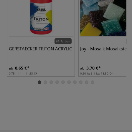
61 Farben
30 
GERSTAECKER TRITON ACRYLIC
Joy - Mosaik Mosaikstein
8,65 €
3,70 €
ab
ab
0,75 l | 1 l:
11,53 €
0,20 kg | 1 kg:
18,50 €