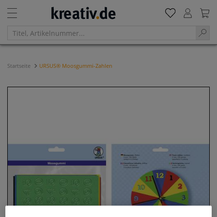
Startseite
URSUS® Moosgummi-Zahlen