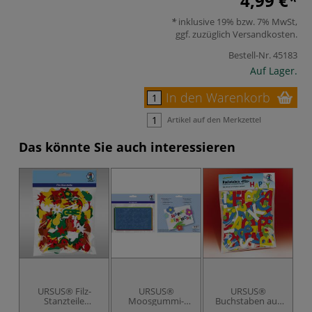
4,99 €
inklusive 19% bzw. 7% MwSt,
ggf. zuzüglich
Versandkosten
.
Bestell-Nr.
45183
Auf Lager.
In den Warenkorb
Artikel auf den Merkzettel
Das könnte Sie auch interessieren
URSUS® Filz-
URSUS®
URSUS®
Stanzteile
Moosgummi-
Buchstaben aus
"Weihnachten",
Buchstaben 2
Filz Bastelfilz