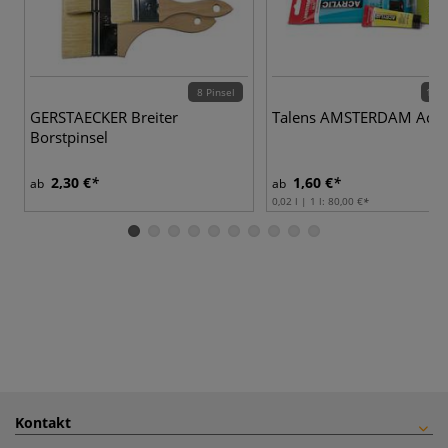
8 Pinsel
102 
GERSTAECKER Breiter
Talens AMSTERDAM Acryl
Borstpinsel
2,30 €
1,60 €
ab
ab
0,02 l | 1 l:
80,00 €
Kontakt