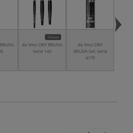
3 Pinsel
 BRUSH,
da Vinci DRY BRUSH,
da Vinci DRY
da Vin
45
Serie 143
BRUSH-Set, Serie
BRIS
4179
Acrylp