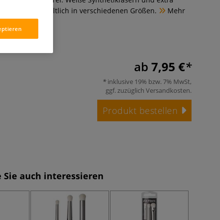
tiel. Vegan. Erhältlich in verschiedenen Größen.
Mehr
eptieren
ab
7,95 €
inklusive 19% bzw. 7% MwSt,
ggf. zuzüglich
Versandkosten
.
Produkt bestellen
 Sie auch interessieren