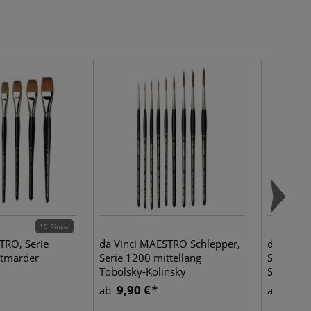
10 Pinsel
TRO, Serie
da Vinci MAESTRO Schlepper,
da Vinci
otmarder
Serie 1200 mittellang
Serie 12
Tobolsky-Kolinsky
Schreibp
Rotmarderhaare
9,90 €
12,5
ab
ab