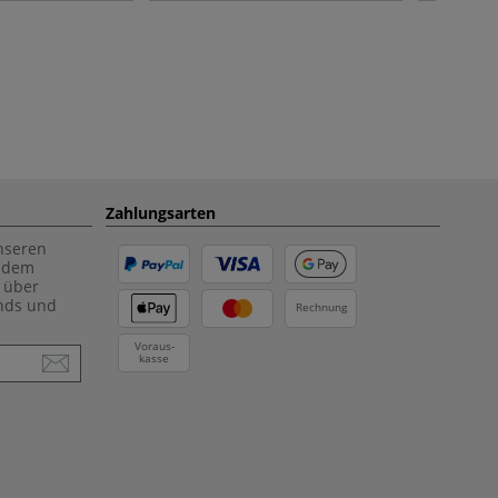
Zahlungsarten
unseren
f dem
 über
ends und
Rechnung
Voraus-
kasse