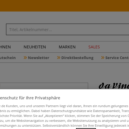
CHNEN
NEUHEITEN
MARKEN
SALES
utschein
Newsletter
Direktbestellung
Service Cent
enschutz für Ihre Privatsphäre
da Vinci 
iv.de Kunden, uns und unseren Partnern liegt viel daran, Ihnen ein rundum gelungenes
ebnis zu ermöglichen. Dabei haben Datenschutzgrundsätze wie Datensparsamkeit, Tra
öchste Priorität. Wenn Sie auf „Akzeptieren“ klicken, stimmen Sie der Speicherung von 
 zu, um die Websitenavigation zu verbessern, die Websitenutzung zu analysieren und 
Der da Vinci DRY 
mühungen zu unterstützen. Selbstverständlich können Sie Ihre Einwilligung jederzeit 
von Effekten in 