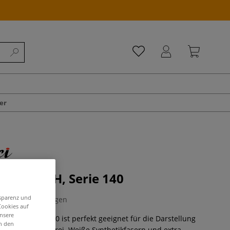
er
DRY BRUSH, Serie 140
nsparenz und
0 Bewertungen
Cookies auf
unsere
BRUSH, Serie 140 ist perfekt geeignet für die Darstellung
in den
der Miniaturmalerei. Weiße Synthetikfasern und extra