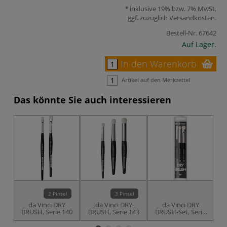
inklusive 19% bzw. 7% MwSt,
ggf. zuzüglich
Versandkosten
.
Bestell-Nr.
67642
Auf Lager.
In den Warenkorb
Artikel auf den Merkzettel
Das könnte Sie auch interessieren
2 Pinsel
3 Pinsel
da Vinci DRY
da Vinci DRY
da Vinci DRY
BRUSH, Serie 140
BRUSH, Serie 143
BRUSH-Set, Serie
4179
B
A