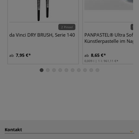
2 Pinsel
142 
da Vinci DRY BRUSH, Serie 140
PANPASTEL® Ultra Soft
Künstlerpastelle im Napf
7,95 €
8,65 €
ab
ab
0,009 l | 1 l:
961,11 €
Kontakt