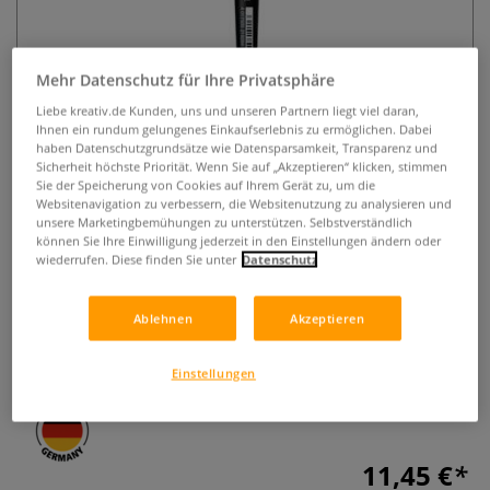
Mehr Datenschutz für Ihre Privatsphäre
Liebe kreativ.de Kunden, uns und unseren Partnern liegt viel daran,
Ihnen ein rundum gelungenes Einkaufserlebnis zu ermöglichen. Dabei
haben Datenschutzgrundsätze wie Datensparsamkeit, Transparenz und
Sicherheit höchste Priorität. Wenn Sie auf „Akzeptieren“ klicken, stimmen
da Vinci DRY BRUSH, Serie 145
Sie der Speicherung von Cookies auf Ihrem Gerät zu, um die
Websitenavigation zu verbessern, die Websitenutzung zu analysieren und
unsere Marketingbemühungen zu unterstützen. Selbstverständlich
0 Bewertungen
können Sie Ihre Einwilligung jederzeit in den Einstellungen ändern oder
wiederrufen. Diese finden Sie unter
Datenschutz
Der da Vinci DRY BRUSH, Serie 145 ist perfekt geeignet für
die Darstellung von Effekten in der Miniaturmalerei. Weiße
Ablehnen
Akzeptieren
Synthetikfasern und extra kurzer Esagonalstiel. Größe 10,
Pinselkopfform Katzenzunge. Vegan.
Mehr
Einstellungen
11,45 €