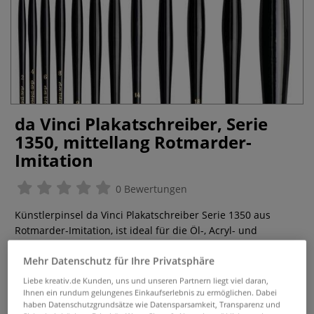
da Vinci Plakatschreiber, Serie
1350, mittellang Rotmarder-
Imitation
0 Bewertungen
Künstlerpinsel da Vinci Plakatschreiber Serie 1350 aus
Rotmarder-Imitation, ist ideal für die Öl-, Acryl- und
Aquarellmalerei.
Mehr
Mehr Datenschutz für Ihre Privatsphäre
ab
6,05 €
Liebe kreativ.de Kunden, uns und unseren Partnern liegt viel daran,
Ihnen ein rundum gelungenes Einkaufserlebnis zu ermöglichen. Dabei
inklusive 19% bzw. 7% MwSt,
haben Datenschutzgrundsätze wie Datensparsamkeit, Transparenz und