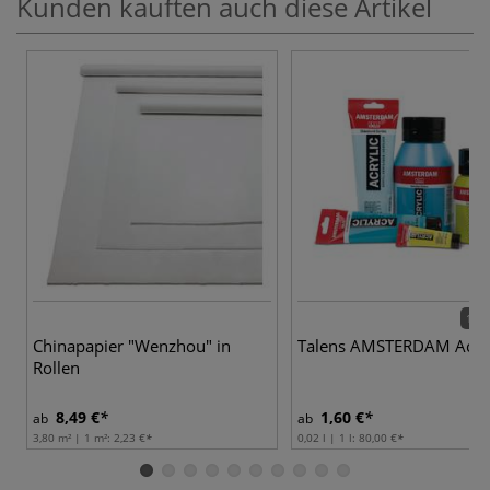
Kunden kauften auch diese Artikel
102 
Chinapapier "Wenzhou" in
Talens AMSTERDAM Acryl
Rollen
8,49 €
1,60 €
ab
ab
3,80 m² | 1 m²:
2,23 €
0,02 l | 1 l:
80,00 €