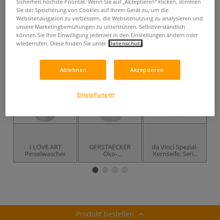
Sicherheit höchste Priorität. Wenn Sie auf „Akzeptieren“ klicken, stimmen
ggf. zuzüglich
Versandkosten
.
Sie der Speicherung von Cookies auf Ihrem Gerät zu, um die
Websitenavigation zu verbessern, die Websitenutzung zu analysieren und
Produkt bestellen
unsere Marketingbemühungen zu unterstützen. Selbstverständlich
können Sie Ihre Einwilligung jederzeit in den Einstellungen ändern oder
Das könnte Sie auch interessieren
wiederrufen. Diese finden Sie unter
Datenschutz
Ablehnen
Akzeptieren
Einstellungen
I LOVE ART
GERSTAECKER
da Vinci Spezial-
Pinselwascher
Öko-
Kernseife, Serie
Pinselreiniger für
4033
Acryl- und
M
Ölfarben
Produkt bestellen