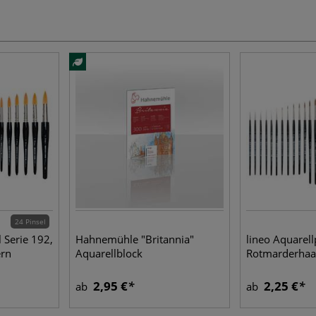
24 Pinsel
l Serie 192,
Hahnemühle "Britannia"
lineo Aquarell
ern
Aquarellblock
Rotmarderhaa
2,95 €
2,25 €
ab
ab