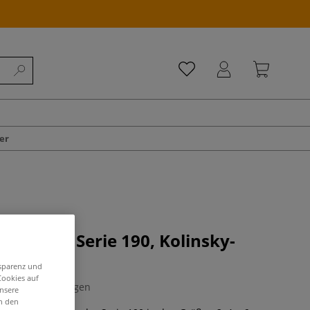
er
Pinselset Serie 190, Kolinsky-
er
nsparenz und
Cookies auf
0 Bewertungen
unsere
in den