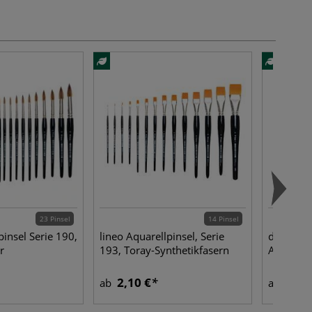
23 Pinsel
14 Pinsel
pinsel Serie 190,
lineo Aquarellpinsel, Serie
da Vinci
r
193, Toray-Synthetikfasern
Aquarell
2,10 €
2,95
ab
ab