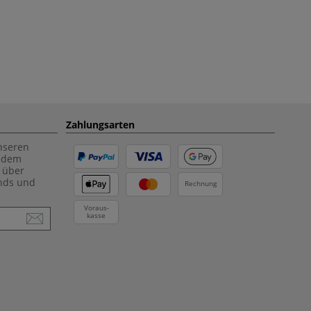
Zahlungsarten
unseren
f dem
 über
ends und
Rechnung
Voraus-
kasse