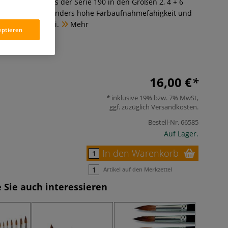
turhaarpinsel aus der Serie 190 in den Größen 2, 4 + 6
esitzen eine besonders hohe Farbaufnahmefähigkeit und
e Aquarellmalerei.
Mehr
eptieren
16,00 €
inklusive 19% bzw. 7% MwSt,
ggf. zuzüglich
Versandkosten
.
Bestell-Nr.
66585
Auf Lager.
In den Warenkorb
Artikel auf den Merkzettel
 Sie auch interessieren