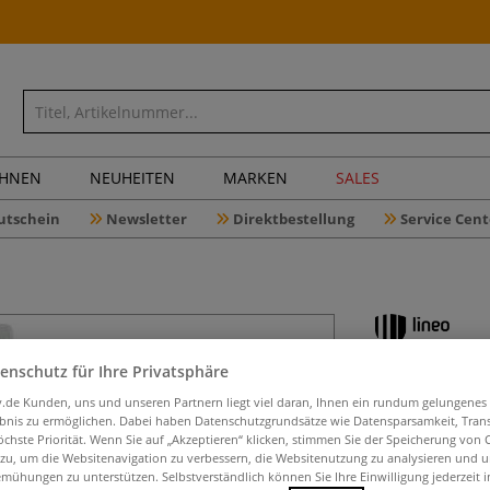
CHNEN
NEUHEITEN
MARKEN
SALES
utschein
Newsletter
Direktbestellung
Service Cent
enschutz für Ihre Privatsphäre
lineo 3er-
Rotmard
iv.de Kunden, uns und unseren Partnern liegt viel daran, Ihnen ein rundum gelungenes
ebnis zu ermöglichen. Dabei haben Datenschutzgrundsätze wie Datensparsamkeit, Tra
öchste Priorität. Wenn Sie auf „Akzeptieren“ klicken, stimmen Sie der Speicherung von 
 zu, um die Websitenavigation zu verbessern, die Websitenutzung zu analysieren und 
mühungen zu unterstützen. Selbstverständlich können Sie Ihre Einwilligung jederzeit 