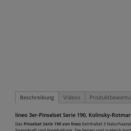
Beschreibung
Videos
Produktbewert
lineo 3er-Pinselset Serie 190, Kolinsky-Rotmar
Das
Pinselset Serie 190 von lineo
beinhaltet 3 Naturhaarpi
Spannkraft und Formhaltung. Die feinen und zugleich hoch