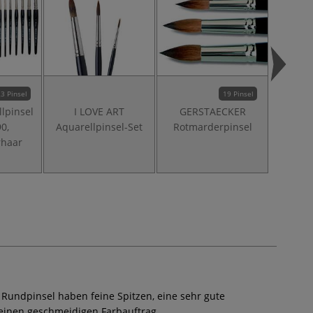
3 Pinsel
19 Pinsel
llpinsel
I LOVE ART
GERSTAECKER
GER
0,
Aquarellpinsel-Set
Rotmarderpinsel
Marder
rhaar
 Rundpinsel haben feine Spitzen, eine sehr gute
 einen geschmeidigen Farbauftrag.