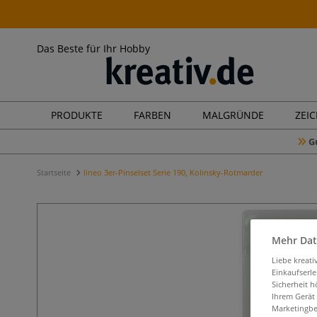
Das Beste für Ihr Hobby
PRODUKTE
FARBEN
MALGRÜNDE
ZEI
G
Startseite
lineo 3er-Pinselset Serie 190, Kolinsky-Rotmarder
Mehr Dat
Liebe kreat
Einkaufserl
Sicherheit h
Ihrem Gerät
Marketingbe