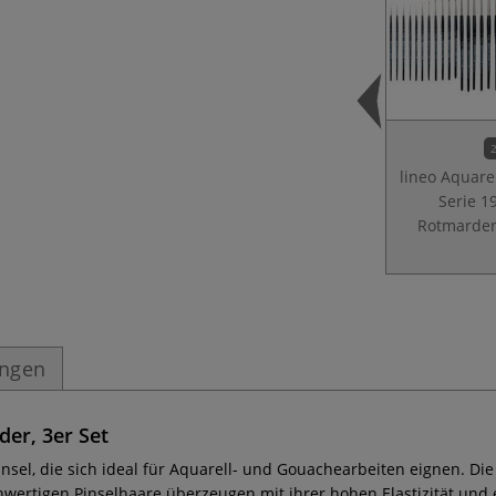
2
lineo Aquare
Serie 19
Rotmarde
ungen
der, 3er Set
nsel, die sich ideal für Aquarell- und Gouachearbeiten eignen. Die
wertigen Pinselhaare überzeugen mit ihrer hohen Elastizität und