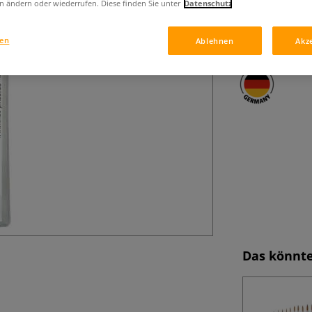
Im Set sind 3 Na
n ändern oder wiederrufen. Diese finden Sie unter
Datenschutz
enthalten. Sie b
sind ideal für di
gen
Ablehnen
Akz
Das könnte