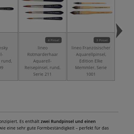
4 Pinsel
3 Pinsel
insky
lineo
lineo Französischer
lin
l-
Rotmarderhaar
Aquarellpinsel,
Borsten
, rund,
Aquarell-
Edition Elke
99
Reisepinsel, rund,
Memmler, Serie
Serie 211
1001
nzipiert. Es enthält
zwei Rundpinsel und einen
ie eine sehr gute Formbeständigkeit – perfekt für das