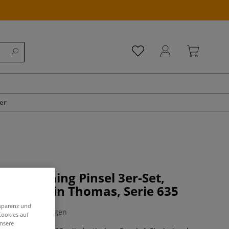
er
an Sketching Pinsel 3er-Set,
tion Martin Thomas, Serie 635
nsparenz und
0 Bewertungen
Cookies auf
unsere