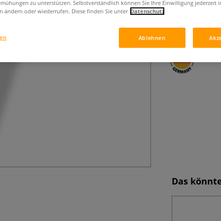
lineo Urban Sket
mühungen zu unterstützen. Selbstverständlich können Sie Ihre Einwilligung jederzeit 
n ändern oder wiederrufen. Diese finden Sie unter
Datenschutz
für Aquarell und 
kurzstielig, hand
gen
Ablehnen
Akz
Das könnte