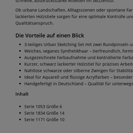
schnelle, ausdrucksstarke Arbeiten im Skizzenstil.
Ob urbane Landschaften, Alltagsszenen oder spontane Farbst
lackierten Holzstiele sorgen für eine optimale Kontrolle 
Qualitätsanspruch.
Die Vorteile auf einen Blick
3-teiliges Urban Sketching Set mit zwei Rundpinseln 
Weiches, veganes Synthetikhaar – tierfreundlich, forms
Ausgezeichnete Farbaufnahme und kontrollierte Far
Kurzer, schwarz lackierter Holzstiel für präzises Arbe
Nahtlose schwarze oder silberne Zwingen für Stabilitä
Ideal für Aquarell und flüssige Acrylfarben – besonde
Handgefertigt in Deutschland – Qualität für unterweg
Inhalt
Serie 1053 Größe 6
Serie 1834 Größe 14
Serie 1171 Größe 10