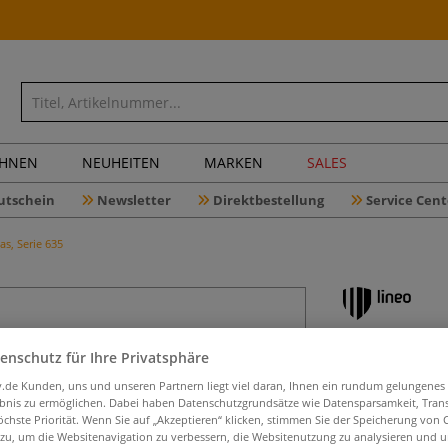
CHNEN
NEUHEITEN
MARKEN
SALES
utschein
Newsletter
Direktbestellung
Service Cent
as, Serie 635
lineo Urb
enschutz für Ihre Privatsphäre
Black Edi
iv.de Kunden, uns und unseren Partnern liegt viel daran, Ihnen ein rundum gelungenes
ebnis zu ermöglichen. Dabei haben Datenschutzgrundsätze wie Datensparsamkeit, Tra
öchste Priorität. Wenn Sie auf „Akzeptieren“ klicken, stimmen Sie der Speicherung von 
 zu, um die Websitenavigation zu verbessern, die Websitenutzung zu analysieren und 