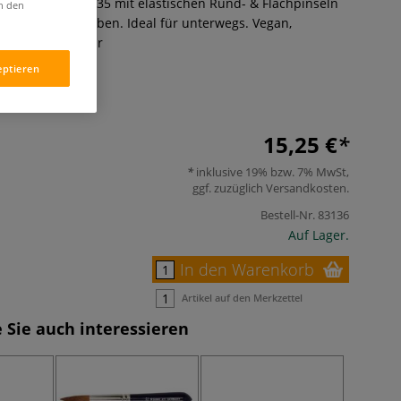
ching Set Serie 635 mit elastischen Rund- & Flachpinseln
in den
flüssige Acrylfarben. Ideal für unterwegs. Vegan,
gefertigt.
Mehr
eptieren
15,25 €
inklusive 19% bzw. 7% MwSt,
ggf. zuzüglich
Versandkosten
.
Bestell-Nr.
83136
Auf Lager.
In den Warenkorb
Artikel auf den Merkzettel
 Sie auch interessieren