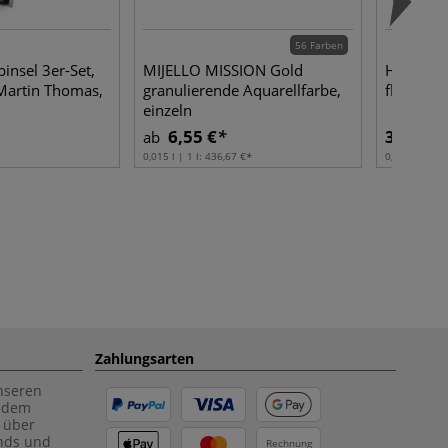
56 Farben
pinsel 3er-Set,
MIJELLO MISSION Gold
HOLBEIN
 Martin Thomas,
granulierende Aquarellfarbe,
flüssig
einzeln
6,55 €
3,40 €
ab
0,015 l | 1 l:
436,67 €
0,035 l | 1 l:
Zahlungsarten
unseren
f dem
 über
ends und
Rechnung