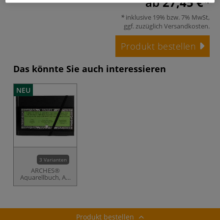
ab
27,45 €
inklusive 19% bzw. 7% MwSt,
ggf. zuzüglich
Versandkosten
.
Produkt bestellen
Das könnte Sie auch interessieren
NEU
3 Varianten
ARCHES®
Aquarellbuch, Art
Journal, feinkörnig
Produkt bestellen