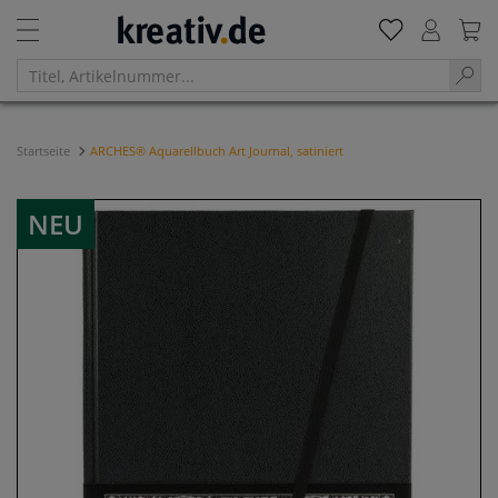
Startseite
ARCHES® Aquarellbuch Art Journal, satiniert
NEU