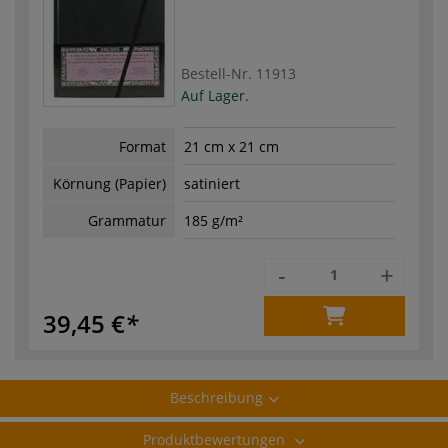
Bestell-Nr.
11913
Auf Lager.
Format
21 cm x 21 cm
Körnung (Papier)
satiniert
Grammatur
185 g/m²
-
+
39,45 €
Beschreibung
Produktbewertungen