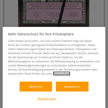
Mehr Datenschutz für Ihre Privatsphäre
Liebe kreativ.de Kunden, uns und unseren Partnern liegt viel daran,
Ihnen ein rundum gelungenes Einkaufserlebnis zu ermöglichen. Dabei
haben Datenschutzgrundsätze wie Datensparsamkeit, Transparenz und
ARCHES® Aquarellbuch Art
Sicherheit höchste Priorität. Wenn Sie auf „Akzeptieren“ klicken, stimmen
Sie der Speicherung von Cookies auf Ihrem Gerät zu, um die
Journal, satiniert
Websitenavigation zu verbessern, die Websitenutzung zu analysieren und
unsere Marketingbemühungen zu unterstützen. Selbstverständlich
können Sie Ihre Einwilligung jederzeit in den Einstellungen ändern oder
0 Bewertungen
wiederrufen. Diese finden Sie unter
Datenschutz
ARCHES® Aquarellbuch mit 100 % Baumwollpapier (185
g/qm). Satiniert, glatt und ideal für Aquarell, Gouache und
Ablehnen
Akzeptieren
Tusche. Perfekt für unterwegs und als kreatives Art Journal.
Mehr
Einstellungen