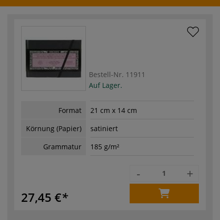
Bestell-Nr.
11911
Auf Lager.
Format
21 cm x 14 cm
Körnung (Papier)
satiniert
Grammatur
185 g/m²
-
+
27,45 €