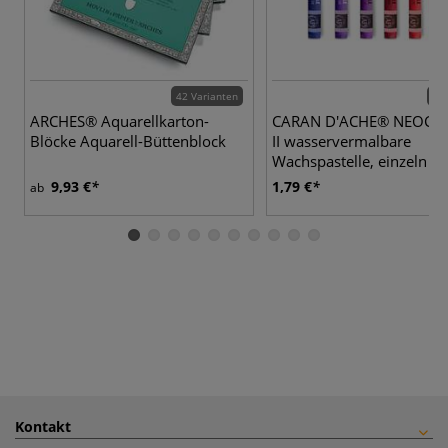
42 Varianten
87 
ARCHES® Aquarellkarton-
CARAN D'ACHE® NEOC
Blöcke Aquarell-Büttenblock
II wasservermalbare
Wachspastelle, einzeln
9,93 €
1,79 €
ab
Kontakt