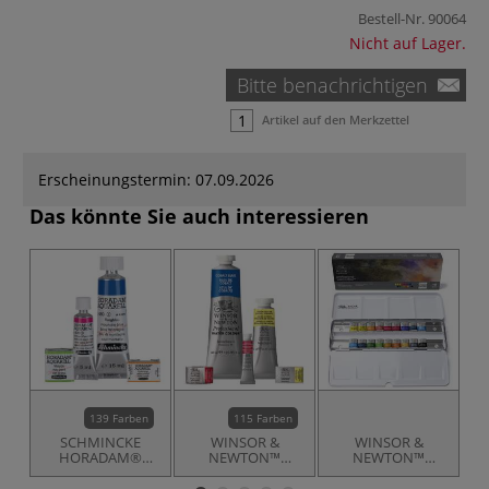
Bestell-Nr.
90064
Nicht auf Lager.
Bitte benachrichtigen
Artikel auf den Merkzettel
Erscheinungstermin: 07.09.2026
Das könnte Sie auch interessieren
139 Farben
115 Farben
SCHMINCKE
WINSOR &
WINSOR &
D
HORADAM®
NEWTON™
NEWTON™
A
Feinste Künstler-
Professional
Professional
A
Aquarellfarben,
WATER COLOUR™
WATER COLOUR™