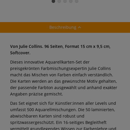
einzeln
Künstler-
18-teiliges Reise-
Aquarellfarbe,
Set
einzeln
Beschreibung
Von Julie Collins. 96 Seiten, Format 15 cm x 9,5 cm,
Softcover.
Dieses innovative Aquarellkarten-Set der
preisgekrönten Farbmischungsexpertin Julie Collins
macht das Mischen von Farben einfach verständlich.
Die Karten werden an das gewünschte Motiv gehalten,
der passende Farbton ausgewählt und anhand exakter
Angaben präzise gemischt.
Das Set eignet sich für Künstler:innen aller Levels und
umfasst 500 Aquarellmischungen. Die 50 laminierten,
abwischbaren Karten sind robust und
spritzwassergeschützt. Ein 16-seitiges Begleitheft
vermittelt grundlegendes Wissen zur Farbenlehre und