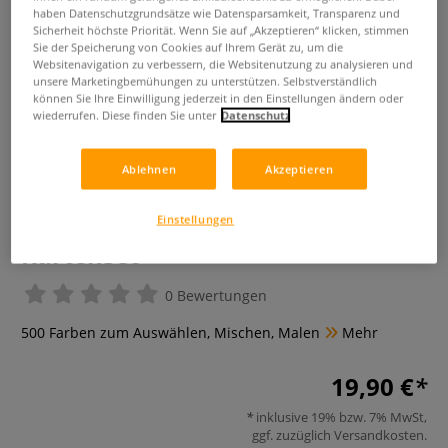
haben Datenschutzgrundsätze wie Datensparsamkeit, Transparenz und
Sicherheit höchste Priorität. Wenn Sie auf „Akzeptieren“ klicken, stimmen
Sie der Speicherung von Cookies auf Ihrem Gerät zu, um die
Websitenavigation zu verbessern, die Websitenutzung zu analysieren und
unsere Marketingbemühungen zu unterstützen. Selbstverständlich
können Sie Ihre Einwilligung jederzeit in den Einstellungen ändern oder
wiederrufen. Diese finden Sie unter
Datenschutz
Ablehnen
Akzeptieren
Einstellungen
Aquarellfarben mischen - das
Kartenset
0 Bewertungen
500 Farben zum Auswählen, Mischen, Malen
Mehr
19,90 €
inklusive 19% bzw. 7% MwSt,
ggf. zuzüglich
Versandkosten
.