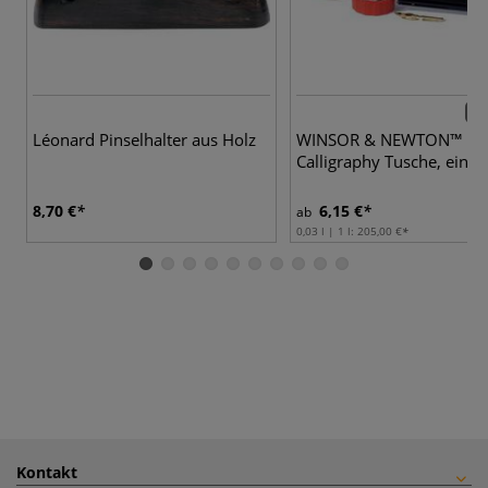
17 
Léonard Pinselhalter aus Holz
WINSOR & NEWTON™
Calligraphy Tusche, einze
8,70 €
6,15 €
ab
0,03 l | 1 l:
205,00 €
Kontakt