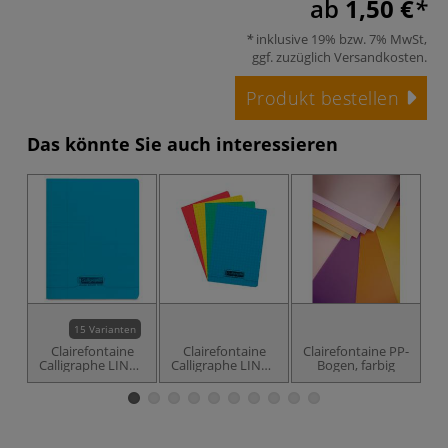
ab
1,50 €
inklusive 19% bzw. 7% MwSt,
ggf. zuzüglich
Versandkosten
.
Produkt bestellen
Das könnte Sie auch interessieren
15 Varianten
Clairefontaine
Clairefontaine
Clairefontaine PP-
Calligraphe LINGE
Calligraphe LINGE
Bogen, farbig
8000 POLYPRO
8000 POLYPRO
Skizzenheft
Skizzenheft
kariert, 11 × 17
cm, 96 Seiten