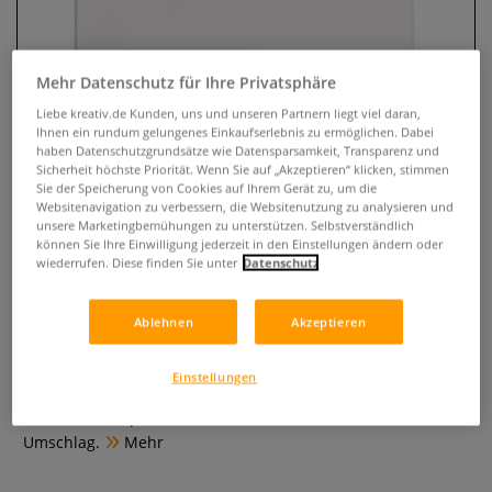
Mehr Datenschutz für Ihre Privatsphäre
Liebe kreativ.de Kunden, uns und unseren Partnern liegt viel daran,
Ihnen ein rundum gelungenes Einkaufserlebnis zu ermöglichen. Dabei
haben Datenschutzgrundsätze wie Datensparsamkeit, Transparenz und
Sicherheit höchste Priorität. Wenn Sie auf „Akzeptieren“ klicken, stimmen
Sie der Speicherung von Cookies auf Ihrem Gerät zu, um die
Websitenavigation zu verbessern, die Websitenutzung zu analysieren und
unsere Marketingbemühungen zu unterstützen. Selbstverständlich
Clairefontaine Calligraphe LINGE
können Sie Ihre Einwilligung jederzeit in den Einstellungen ändern oder
wiederrufen. Diese finden Sie unter
Datenschutz
8000 POLYPRO Skizzenheft
blanko
Ablehnen
Akzeptieren
0 Bewertungen
Einstellungen
Blanko Skizzenheft von Clairefontaine mit hochwertigem
Vélin Surfin Papier und robustem, wasserfestem POLYPRO
Umschlag.
Mehr