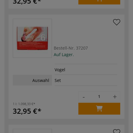
32,95 €
Bestell-Nr.
37207
Auf Lager.
Vogel
Auswahl
Set
-
+
1 l:
1.098,33 €
32,95 €