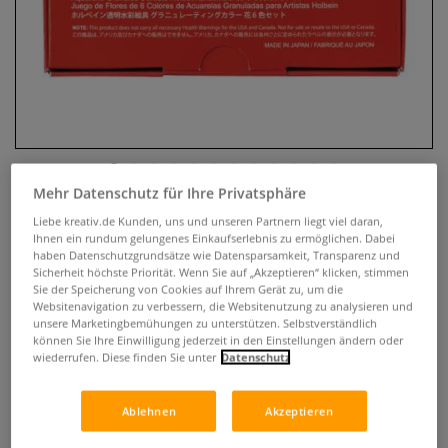
Mehr Datenschutz für Ihre Privatsphäre
HOLBEIN Künstler-Aquarellfarben
Liebe kreativ.de Kunden, uns und unseren Partnern liegt viel daran,
Ihnen ein rundum gelungenes Einkaufserlebnis zu ermöglichen. Dabei
6er-Sets, granulierend
haben Datenschutzgrundsätze wie Datensparsamkeit, Transparenz und
Sicherheit höchste Priorität. Wenn Sie auf „Akzeptieren“ klicken, stimmen
Sie der Speicherung von Cookies auf Ihrem Gerät zu, um die
0 Bewertungen
Websitenavigation zu verbessern, die Websitenutzung zu analysieren und
unsere Marketingbemühungen zu unterstützen. Selbstverständlich
Granulierende Aquarellfarben auf höchstem Niveau: Die
können Sie Ihre Einwilligung jederzeit in den Einstellungen ändern oder
HOLBEIN Künstler-Aquarellfarben-Sets vereinen feinste
wiederrufen. Diese finden Sie unter
Datenschutz
Pigmente mit faszinierender Texturwirkung. Verschiedene
Themen-Sets für einzigartige Farbeffekte in 6 x 5 ml Tuben.
Ablehnen
Akzeptieren
Mehr