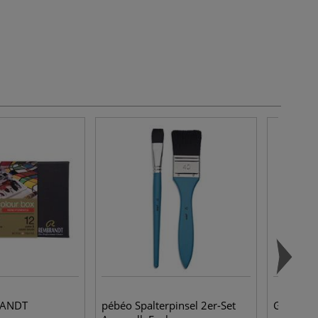
RANDT
pébéo Spalterpinsel 2er-Set
GERSTAE