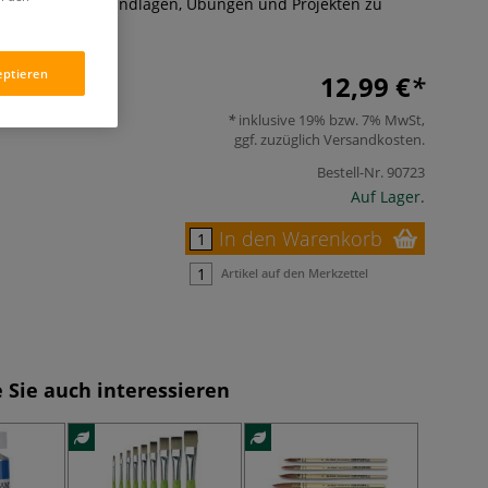
ellbuch mit Grundlagen, Übungen und Projekten zu
ieren.
Mehr
eptieren
12,99 €
inklusive 19% bzw. 7% MwSt,
ggf. zuzüglich
Versandkosten
.
Bestell-Nr.
90723
Auf Lager.
In den Warenkorb
Artikel auf den Merkzettel
 Sie auch interessieren