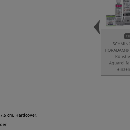
13
SCHMIN
HORADAM® F
Künstle
Aquarellfa
einzel
17,5 cm, Hardcover.
lder