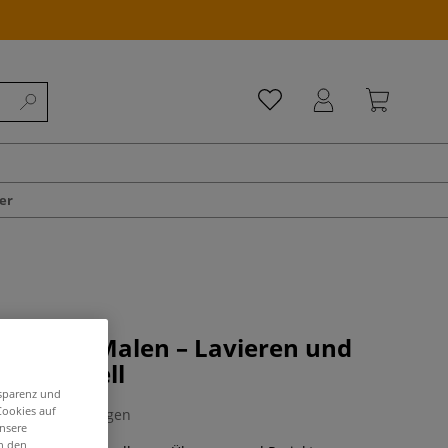
er
erclass Malen – Lavieren und
in Aquarell
nsparenz und
Cookies auf
0 Bewertungen
unsere
in den