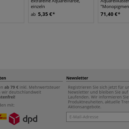
extrafeine Aquarellfarbe,
Aquarellkaste
einzeln
"Monopigment
5,35 €
71,40 €
ab
ten
Newsletter
en
ab 79 €
inkl. Mehrwertsteuer
Registrieren Sie sich jetzt für 
n wir deutschlandweit
Newsletter und bleiben Sie au
tenfrei!
Laufenden. Wir informieren Sie
Produktneuheiten, aktuelle Tr
den mit:
Aktionsangebote.
Newsletter