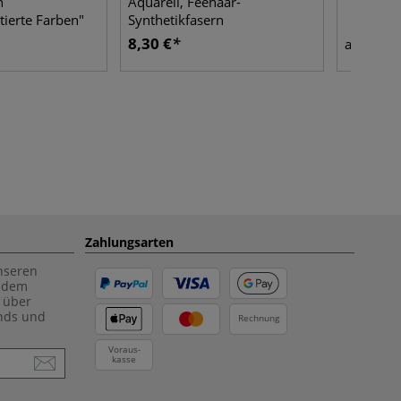
n
Aquarell, Feehaar-
ierte Farben"
Synthetikfasern
8,30 €
2,25
ab
Zahlungsarten
unseren
f dem
 über
ends und
Rechnung
Voraus-
kasse