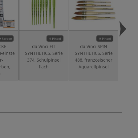
9 Farben
9 Pinsel
9 Pinsel
CKE
da Vinci FIT
da Vinci SPIN
GER
einste
SYNTHETICS, Serie
SYNTHETICS, Serie
AQUAR
r-
374, Schulpinsel
488, französischer
Aquare
rben,
flach
Aquarellpinsel
n