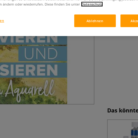
Kompaktes Aquar
n ändern oder wiederrufen. Diese finden Sie unter
Datenschutz
Lavieren und Las
gen
Ablehnen
Akz
Das könnte