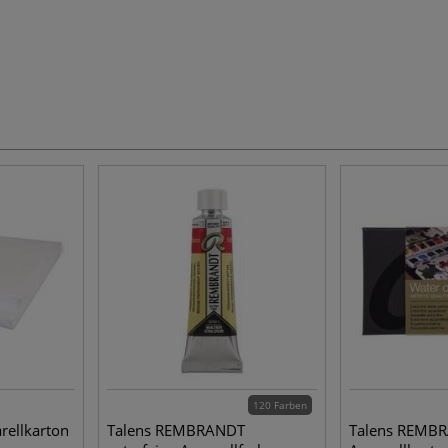
120 Farben
ellkarton
Talens REMBRANDT
Talens REMB