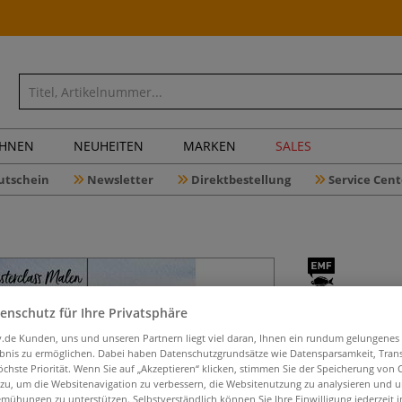
CHNEN
NEUHEITEN
MARKEN
SALES
utschein
Newsletter
Direktbestellung
Service Cent
Mini-Mast
enschutz für Ihre Privatsphäre
Lasieren 
iv.de Kunden, uns und unseren Partnern liegt viel daran, Ihnen ein rundum gelungenes
ebnis zu ermöglichen. Dabei haben Datenschutzgrundsätze wie Datensparsamkeit, Tra
öchste Priorität. Wenn Sie auf „Akzeptieren“ klicken, stimmen Sie der Speicherung von 
 zu, um die Websitenavigation zu verbessern, die Websitenutzung zu analysieren und 
mühungen zu unterstützen. Selbstverständlich können Sie Ihre Einwilligung jederzeit 