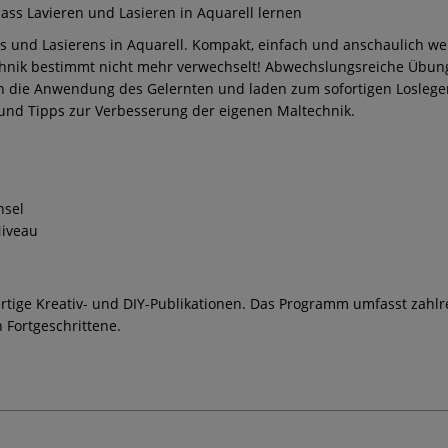
ass Lavieren und Lasieren in Aquarell lernen
rens und Lasierens in Aquarell. Kompakt, einfach und anschaulich w
hnik bestimmt nicht mehr verwechselt! Abwechslungsreiche Übung
n die Anwendung des Gelernten und laden zum sofortigen Loslegen
e und Tipps zur Verbesserung der eigenen Maltechnik.
nsel
Niveau
ertige Kreativ- und DIY-Publikationen. Das Programm umfasst zahlre
n Fortgeschrittene.