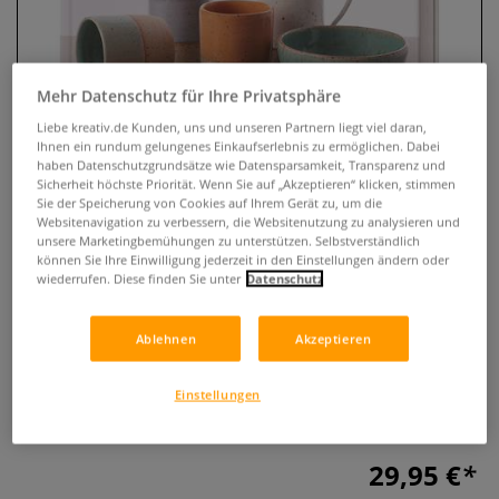
Mehr Datenschutz für Ihre Privatsphäre
Liebe kreativ.de Kunden, uns und unseren Partnern liegt viel daran,
Ihnen ein rundum gelungenes Einkaufserlebnis zu ermöglichen. Dabei
haben Datenschutzgrundsätze wie Datensparsamkeit, Transparenz und
Sicherheit höchste Priorität. Wenn Sie auf „Akzeptieren“ klicken, stimmen
Sie der Speicherung von Cookies auf Ihrem Gerät zu, um die
Websitenavigation zu verbessern, die Websitenutzung zu analysieren und
unsere Marketingbemühungen zu unterstützen. Selbstverständlich
Töpfern wie ein Profi
können Sie Ihre Einwilligung jederzeit in den Einstellungen ändern oder
wiederrufen. Diese finden Sie unter
Datenschutz
0 Bewertungen
Ablehnen
Akzeptieren
Das ultimative Handbuch für das Trend-Hobby Töpfern. Die
wunderschönen Fotografien inspirieren zum sofortigen
Loslegen: egal ob Vase oder Schale – egal ob mit oder ohne
Einstellungen
Töpferscheibe.
Mehr
29,95 €