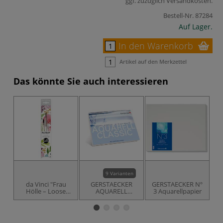
ggf. zuzüglich
Versandkosten
.
Bestell-Nr.
87284
Auf Lager.
In den Warenkorb
Artikel auf den Merkzettel
Das könnte Sie auch interessieren
9 Varianten
da Vinci "Frau
GERSTAECKER
GERSTAECKER Nº
G
Hölle – Loose
AQUARELL
3 Aquarellpapier
Watercolor
CLASSIC
Florals" Set
Aquarellkarton,
rau