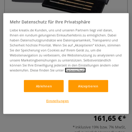
Mehr Datenschutz für Ihre Privatsphäre
Liebe kreativ.de Kunden, uns und unseren Partnern liegt viel daran,
Ihnen ein rundum gelungenes Einkaufserlebnis zu ermöglichen. Dabei
haben Datenschutzgrundsätze wie Datensparsamkeit, Transparenz und
Sicherheit höchste Priorität. Wenn Sie auf „Akzeptieren“ klicken, stimmen
da Vinci PETIT GRIS PUR Serie 418
Sie der Speicherung von Cookies auf Ihrem Gerät zu, um die
Websitenavigation zu verbessern, die Websitenutzung zu analysieren und
Aquarellpinsel, Geschenkbox
unsere Marketingbemühungen zu unterstützen. Selbstverständlich
können Sie Ihre Einwilligung jederzeit in den Einstellungen ändern oder
wiederrufen. Diese finden Sie unter
Datenschutz
1 Bewertung
Die da Vinci PETIT GRIS PUR, Serie 418 Geschenkbox enthält
Ablehnen
Akzeptieren
6 hochwertige französische Aquarellpinsel mit erlesenem,
blauen Fehhaar. Hervorragend geeignet als edle
Einstellungen
Geschenkidee.
Mehr
161,65 €
inklusive 19% bzw. 7% MwSt,