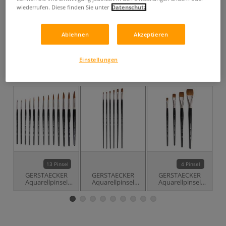
ab
10,91 €
wiederrufen. Diese finden Sie unter
Datenschutz
inklusive 19% bzw. 7% MwSt,
ggf. zuzüglich
Versandkosten
.
Ablehnen
Akzeptieren
Produkt bestellen
Einstellungen
Das könnte Sie auch interessieren
13 Pinsel
4 Pinsel
GERSTAECKER
GERSTAECKER
GERSTAECKER
Aquarellpinsel
Aquarellpinsel
Aquarellpinsel
KOLINON, rund
KOLINON,
KOLINON,
Katzenzunge -
Verwaschpinsel
langstielig