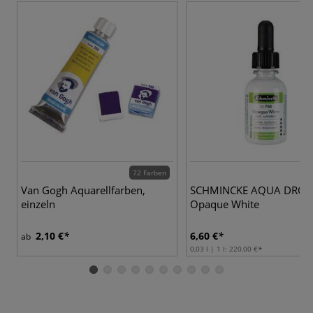
72 Farben
Van Gogh Aquarellfarben,
SCHMINCKE AQUA DROP
einzeln
Opaque White
2,10 €
6,60 €
ab
0,03 l | 1 l:
220,00 €