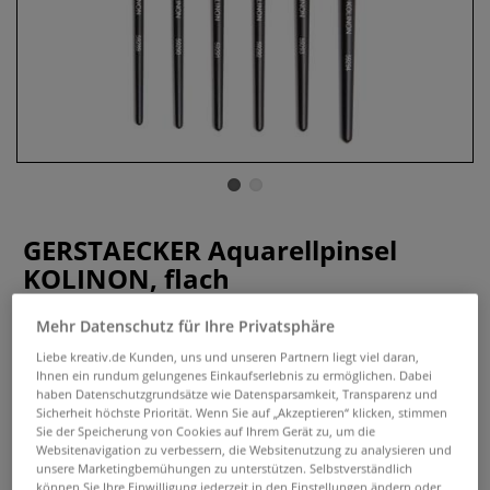
GERSTAECKER Aquarellpinsel
KOLINON, flach
0 Bewertungen
Mehr Datenschutz für Ihre Privatsphäre
Liebe kreativ.de Kunden, uns und unseren Partnern liegt viel daran,
Der GERSTAECKER Aquarellpinsel KOLINON zeichnet sich
Ihnen ein rundum gelungenes Einkaufserlebnis zu ermöglichen. Dabei
aus durch sein synthetisches Kolinsky-Rotmarderhaar von
haben Datenschutzgrundsätze wie Datensparsamkeit, Transparenz und
herausragender Qualität. Hohe Farbaufnahme und
Sicherheit höchste Priorität. Wenn Sie auf „Akzeptieren“ klicken, stimmen
Sie der Speicherung von Cookies auf Ihrem Gerät zu, um die
Elastizität. Erhältlich in verschiedenen Größen.
Mehr
Websitenavigation zu verbessern, die Websitenutzung zu analysieren und
unsere Marketingbemühungen zu unterstützen. Selbstverständlich
können Sie Ihre Einwilligung jederzeit in den Einstellungen ändern oder